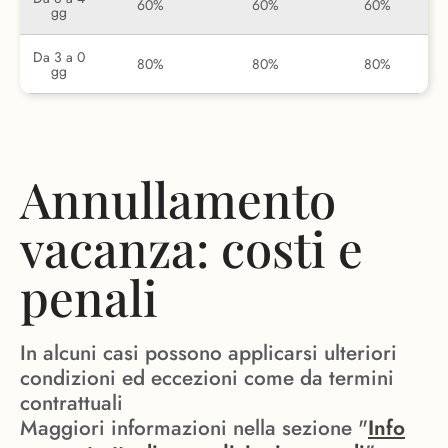
60%
60%
60%
gg
Da 3 a 0
80%
80%
80%
gg
Annullamento
vacanza: costi e
penali
In alcuni casi possono applicarsi ulteriori
condizioni ed eccezioni come da termini
contrattuali
Maggiori informazioni nella sezione "
Info