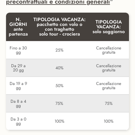
precontrattuali e condizioni generali
"
N.
TIPOLOGIA VACANZA:
TIPOLOGIA
GIORNI
pacchetto con volo o
VACANZA:
ante
con traghetto
solo soggiorno
partenza
solo tour - crociera
Fino a 30
Cancellazione
25%
gg
gratuita
Da 29 a
Cancellazione
40%
20 gg
gratuita
Da 19 a 9
Cancellazione
50%
gg
gratuita
Da 8 a 4
75%
75%
gg
Da 3 a 0
100%
100%
gg