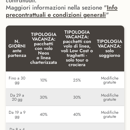
contrattuali.
Maggiori informazioni nella sezione "
Info
precontrattuali e condizioni generali
"
TIPOLOGIA
TIPOLOGIA
VACANZA:
VACANZA:
N.
pacchetti con
TIPOLOGIA
pacchetti
GIORNI
volo di linea,
VACANZA:
con volo
ante
voli Low Cost o
solo
Neos
partenza
traghetti -
soggiorno
o linea
solo tour o
charterizzata
crociera
Fino a 30
Modifiche
10%
25%
gg
gratuite
Da 29 a
Modifiche
30%
30%
20 gg
gratuite
Da 19 a 9
Modifiche
40%
40%
gg
gratuite
Da 8 a 4