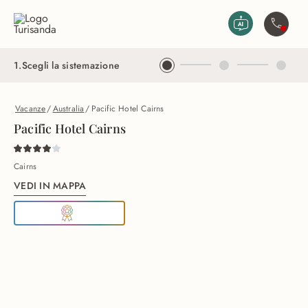
Vai al contenuto principale
Contatta
1
.
Scegli la sistemazione
Vacanze
/
Australia
/
Pacific Hotel Cairns
Pacific Hotel Cairns
Cairns
VEDI IN MAPPA