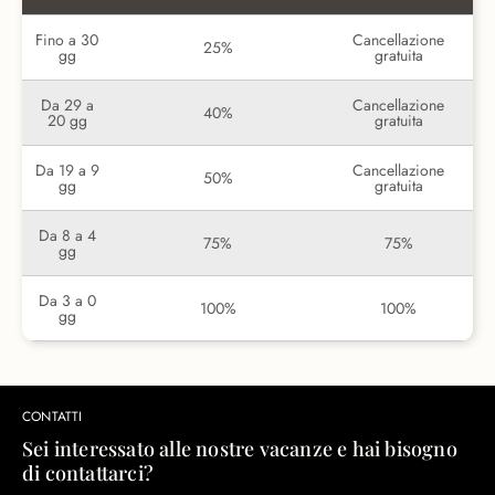
Fino a 30
Cancellazione
25%
gg
gratuita
Da 29 a
Cancellazione
40%
20 gg
gratuita
Da 19 a 9
Cancellazione
50%
gg
gratuita
Da 8 a 4
75%
75%
gg
Da 3 a 0
100%
100%
gg
CONTATTI
Sei interessato alle nostre vacanze e hai bisogno
di contattarci?