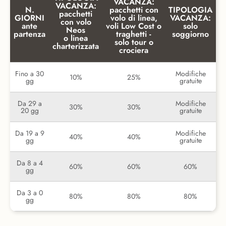
VACANZA:
VACANZA:
N.
pacchetti con
TIPOLOGIA
pacchetti
GIORNI
volo di linea,
VACANZA:
con volo
ante
voli Low Cost o
solo
Neos
partenza
traghetti -
soggiorno
o linea
solo tour o
charterizzata
crociera
Fino a 30
Modifiche
10%
25%
gg
gratuite
Da 29 a
Modifiche
30%
30%
20 gg
gratuite
Da 19 a 9
Modifiche
40%
40%
gg
gratuite
Da 8 a 4
60%
60%
60%
gg
Da 3 a 0
80%
80%
80%
gg