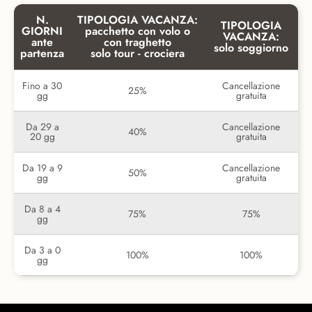
N.
TIPOLOGIA VACANZA:
TIPOLOGIA
GIORNI
pacchetto con volo o
VACANZA:
ante
con traghetto
solo soggiorno
partenza
solo tour - crociera
Fino a 30
Cancellazione
25%
gg
gratuita
Da 29 a
Cancellazione
40%
20 gg
gratuita
Da 19 a 9
Cancellazione
50%
gg
gratuita
Da 8 a 4
75%
75%
gg
Da 3 a 0
100%
100%
gg