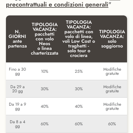
precontrattuali e condizioni generali
"
TIPOLOGIA
TIPOLOGIA
VACANZA:
VACANZA:
N.
pacchetti con
TIPOLOGIA
pacchetti
GIORNI
volo di linea,
VACANZA:
con volo
ante
voli Low Cost o
solo
Neos
partenza
traghetti -
soggiorno
o linea
solo tour o
charterizzata
crociera
Fino a 30
Modifiche
10%
25%
gg
gratuite
Da 29 a
Modifiche
30%
30%
20 gg
gratuite
Da 19 a 9
Modifiche
40%
40%
gg
gratuite
Da 8 a 4
60%
60%
60%
gg