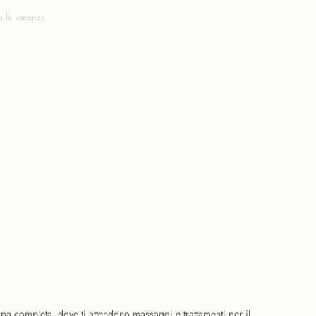
a la vacanza
 spa completa, dove ti attendono massaggi e trattamenti per il