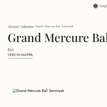
Vai al contenuto principale
Scegl
Vacanze
/
Indonesia
/
Grand Mercure Bali Seminyak
Grand Mercure Ba
Bali
VEDI IN MAPPA