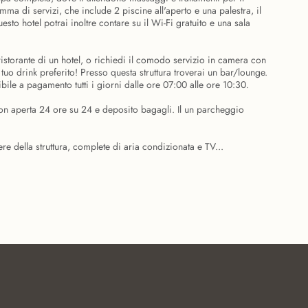
a di servizi, che include 2 piscine all'aperto e una palestra, il
esto hotel potrai inoltre contare su il Wi-Fi gratuito e una sala
l ristorante di un hotel, o richiedi il comodo servizio in camera con
l tuo drink preferito! Presso questa struttura troverai un bar/lounge.
bile a pagamento tutti i giorni dalle ore 07:00 alle ore 10:30.
ion aperta 24 ore su 24 e deposito bagagli. Il un parcheggio
re della struttura, complete di aria condizionata e TV...