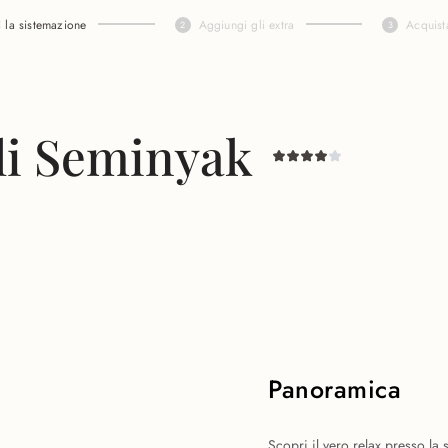
i la sistemazione
Aggiungi gli extra
Acquist
li Seminyak
Panoramica
Scopri il vero relax presso la