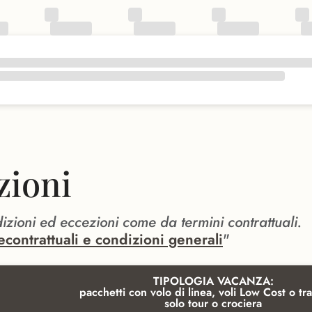
zioni
dizioni ed eccezioni come da termini contrattuali.
econtrattuali e condizioni generali
"
TIPOLOGIA VACANZA:
pacchetti con volo di linea, voli Low Cost o tra
solo tour o crociera