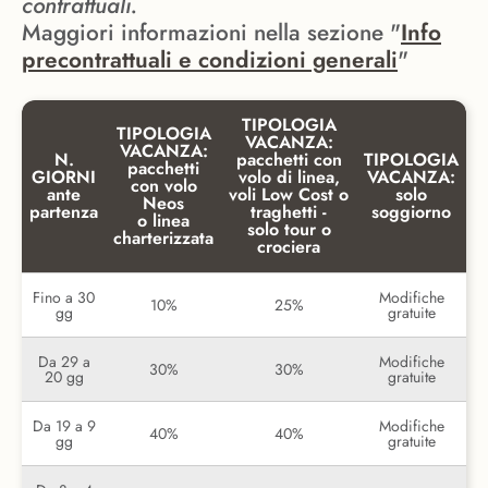
contrattuali.
Maggiori informazioni nella sezione "
Info
precontrattuali e condizioni generali
"
TIPOLOGIA
TIPOLOGIA
VACANZA:
VACANZA:
N.
pacchetti con
TIPOLOGIA
pacchetti
GIORNI
volo di linea,
VACANZA:
con volo
ante
voli Low Cost o
solo
Neos
partenza
traghetti -
soggiorno
o linea
solo tour o
charterizzata
crociera
Fino a 30
Modifiche
10%
25%
gg
gratuite
Da 29 a
Modifiche
30%
30%
20 gg
gratuite
Da 19 a 9
Modifiche
40%
40%
gg
gratuite