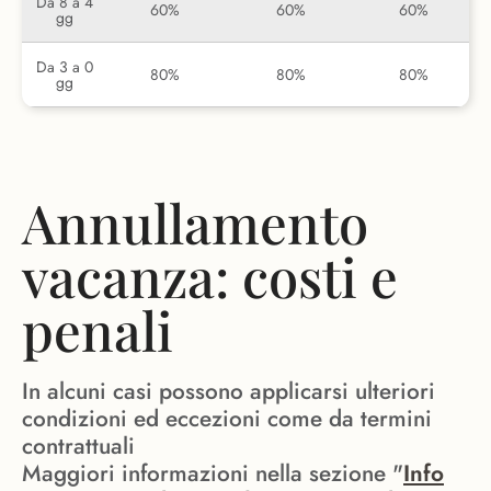
Da 8 a 4
60%
60%
60%
gg
Da 3 a 0
80%
80%
80%
gg
Annullamento
vacanza: costi e
penali
In alcuni casi possono applicarsi ulteriori
condizioni ed eccezioni come da termini
contrattuali
Maggiori informazioni nella sezione "
Info