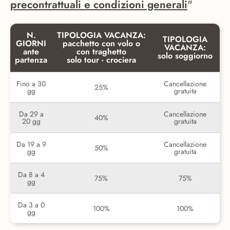
precontrattuali e condizioni generali
"
N.
TIPOLOGIA VACANZA:
TIPOLOGIA
GIORNI
pacchetto con volo o
VACANZA:
ante
con traghetto
solo soggiorno
partenza
solo tour - crociera
Fino a 30
Cancellazione
25%
gg
gratuita
Da 29 a
Cancellazione
40%
20 gg
gratuita
Da 19 a 9
Cancellazione
50%
gg
gratuita
Da 8 a 4
75%
75%
gg
Da 3 a 0
100%
100%
gg