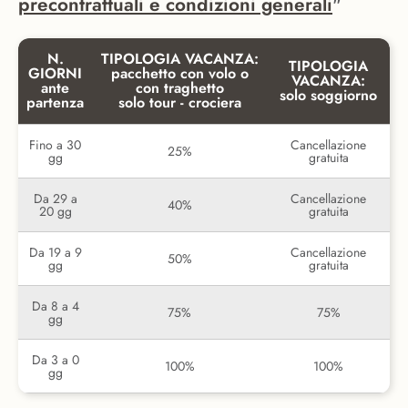
precontrattuali e condizioni generali
"
N.
TIPOLOGIA VACANZA:
TIPOLOGIA
GIORNI
pacchetto con volo o
VACANZA:
ante
con traghetto
solo soggiorno
partenza
solo tour - crociera
Fino a 30
Cancellazione
25%
gg
gratuita
Da 29 a
Cancellazione
40%
20 gg
gratuita
Da 19 a 9
Cancellazione
50%
gg
gratuita
Da 8 a 4
75%
75%
gg
Da 3 a 0
100%
100%
gg