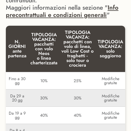
contrattuali.
Maggiori informazioni nella sezione "
Info
precontrattuali e condizioni generali
"
TIPOLOGIA
TIPOLOGIA
VACANZA:
VACANZA:
N.
pacchetti con
TIPOLOGIA
pacchetti
GIORNI
volo di linea,
VACANZA:
con volo
ante
voli Low Cost o
solo
Neos
partenza
traghetti -
soggiorno
o linea
solo tour o
charterizzata
crociera
Fino a 30
Modifiche
10%
25%
gg
gratuite
Da 29 a
Modifiche
30%
30%
20 gg
gratuite
Da 19 a 9
Modifiche
40%
40%
gg
gratuite
Da 8 a 4