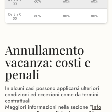
60%
60%
60%
gg
Da 3 a 0
80%
80%
80%
gg
Annullamento
vacanza: costi e
penali
In alcuni casi possono applicarsi ulteriori
condizioni ed eccezioni come da termini
contrattuali
Maggiori informazioni nella sezione "
Info