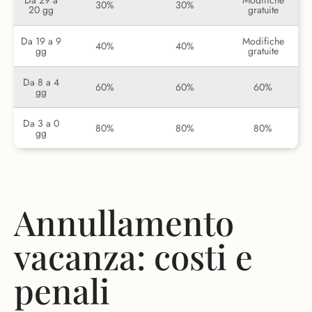
Da 29 a
Modifiche
30%
30%
20 gg
gratuite
Da 19 a 9
Modifiche
40%
40%
gg
gratuite
Da 8 a 4
60%
60%
60%
gg
Da 3 a 0
80%
80%
80%
gg
Annullamento
vacanza: costi e
penali