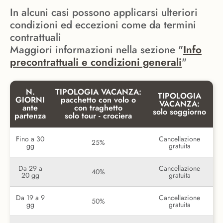
In alcuni casi possono applicarsi ulteriori
condizioni ed eccezioni come da termini
contrattuali
Maggiori informazioni nella sezione "
Info
precontrattuali e condizioni generali
"
N.
TIPOLOGIA VACANZA:
TIPOLOGIA
GIORNI
pacchetto con volo o
VACANZA:
ante
con traghetto
solo soggiorno
partenza
solo tour - crociera
Fino a 30
Cancellazione
25%
gg
gratuita
Da 29 a
Cancellazione
40%
20 gg
gratuita
Da 19 a 9
Cancellazione
50%
gg
gratuita