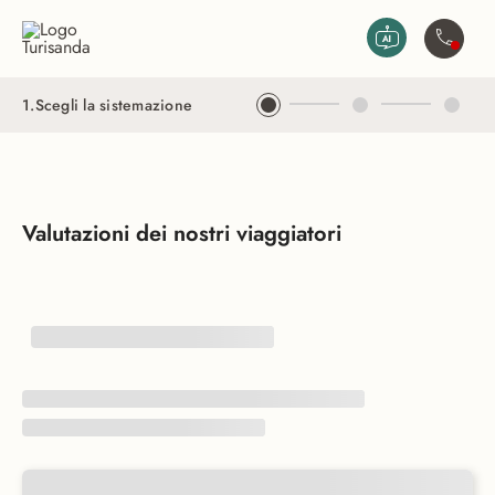
Vai al contenuto principale
Contatta
1
.
Scegli la sistemazione
Valutazioni dei nostri viaggiatori