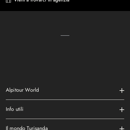
Alpitour World
Il gruppo
Info utili
La storia
Contatti e assistenza
AWARD
Il mondo Turisanda