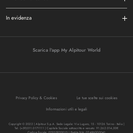
Assicurazioni
Area riservata
Cataloghi
Metodi di pagamento
In evidenza
Convenzioni
Podcast
Bagaglio
Racconti di viaggio
Lavora con noi
I nostri partners
Parcheggi in aeroporto
Promo e vantaggi
Viaggi Incentive
Viaggi di nozze
Scarica l'app My Alpitour World
FAQ
Parti e riparti
Gift Turisanda
Mappa del sito
Viaggi senza passaporto
Destinazione cambiamento
Ponti e festività
Bagaglio sicuro
I migliori tour
Privacy Policy & Cookies
Le tue scelte sui cookies
Regole per viaggiare
Informazioni utili e legali
Copyright © 2022 | Alpitour S.p.A. Sede Legale: Via Lugaro, 15 - 10126 Torino - Italia |
Tel. (+39)011.0171111 | Capitale Sociale sottoscritto e versato: 91.262.014,00€
Codice fiscale: 02933920015 | Partita IVA: 02486000041