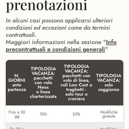
prenotazioni
In alcuni casi possono applicarsi ulteriori
condizioni ed eccezioni come da termini
contrattuali.
Maggiori informazioni nella sezione "
Info
precontrattuali e condizioni generali
"
TIPOLOGIA
TIPOLOGIA
VACANZA:
VACANZA:
N.
pacchetti con
TIPOLOGIA
pacchetti
GIORNI
volo di linea,
VACANZA:
con volo
ante
voli Low Cost o
solo
Neos
partenza
traghetti -
soggiorno
o linea
solo tour o
charterizzata
crociera
Fino a 30
Modifiche
10%
25%
gg
gratuite