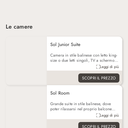
Le camere
Sol Junior Suite
Camera in stile balinese con letto king-
size o due letti singoli, TV a schermo
piatto, set per la preparazione di tè e
Leggi di più
caffè. Ha anche una doccia con getto a
pioggia e un ampio balcone privato.
SCOPRI IL PREZZO
Sol Room
Grande suite in stile balinese, dove
poter rilassarsi nel proprio balcone
privato, dotata di letto king size o due
Leggi di più
letti separati, bagno privato, tv a
schermo piatto via cavo, set per la
SCOPRI IL PREZZO