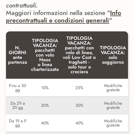
contrattuali.
Maggiori informazioni nella sezione "
Info
precontrattuali e condizioni generali
"
TIPOLOGIA
TIPOLOGIA
VACANZA:
VACANZA:
N.
pacchetti con
TIPOLOGIA
pacchetti
GIORNI
volo di linea,
VACANZA:
con volo
ante
voli Low Cost o
solo
Neos
partenza
traghetti -
soggiorno
o linea
solo tour o
charterizzata
crociera
Fino a 30
Modifiche
10%
25%
gg
gratuite
Da 29 a
Modifiche
30%
30%
20 gg
gratuite
Da 19 a 9
Modifiche
40%
40%
gg
gratuite