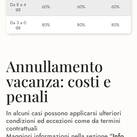
Da 8 a 4
60%
60%
60%
gg
Da 3 a 0
80%
80%
80%
gg
Annullamento
vacanza: costi e
penali
In alcuni casi possono applicarsi ulteriori
condizioni ed eccezioni come da termini
contrattuali
Maggiori informazioni nella sezione "
Info