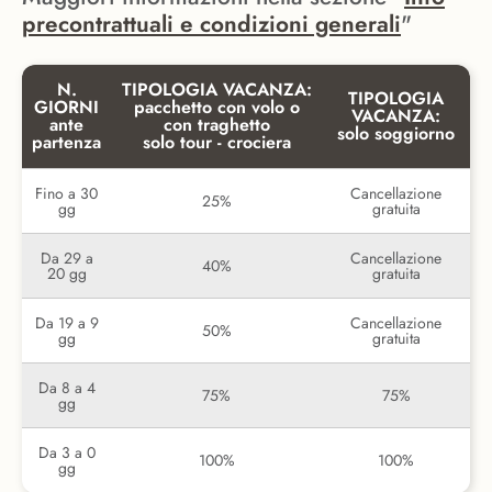
precontrattuali e condizioni generali
"
N.
TIPOLOGIA VACANZA:
TIPOLOGIA
GIORNI
pacchetto con volo o
VACANZA:
ante
con traghetto
solo soggiorno
partenza
solo tour - crociera
Fino a 30
Cancellazione
25%
gg
gratuita
Da 29 a
Cancellazione
40%
20 gg
gratuita
Da 19 a 9
Cancellazione
50%
gg
gratuita
Da 8 a 4
75%
75%
gg
Da 3 a 0
100%
100%
gg