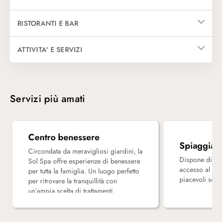
Le camere sono spaziose e recentemente rinnovate e si suddividono in s
RISTORANTI E BAR
Il ristorante principale The Kitchen, con possibilità di gustare i pa
ATTIVITA' E SERVIZI
L’hotel dispone di una Spa con un’ampia scelta di trattamenti benes
Servizi più amati
Centro benessere
Spiaggia
Circondata da meravigliosi giardini, la
Dispone di am
Sol Spa offre esperienze di benessere
accesso al ma
per tutta la famiglia. Un luogo perfetto
piacevoli sogg
per ritrovare la tranquillità con
un’ampia scelta di trattamenti.