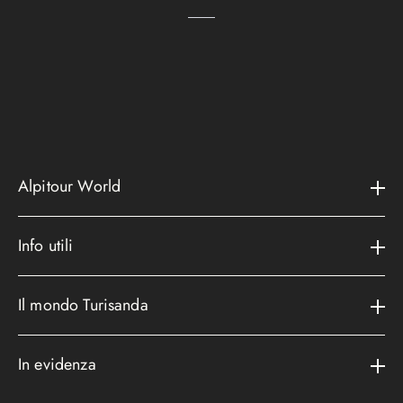
Alpitour World
Il gruppo
Info utili
La storia
Contatti e assistenza
AWARD
Il mondo Turisanda
Assicurazioni
Area riservata
Cataloghi
Metodi di pagamento
In evidenza
Convenzioni
Podcast
Bagaglio