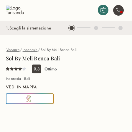
Vai al contenuto principale
Contatta
1
.
Scegli la sistemazione
Vacanze
/
Indonesia
/
Sol By Meli Benoa Bali
Sol By Meli Benoa Bali
9.3
Ottimo
Indonesia - Bali
VEDI IN MAPPA