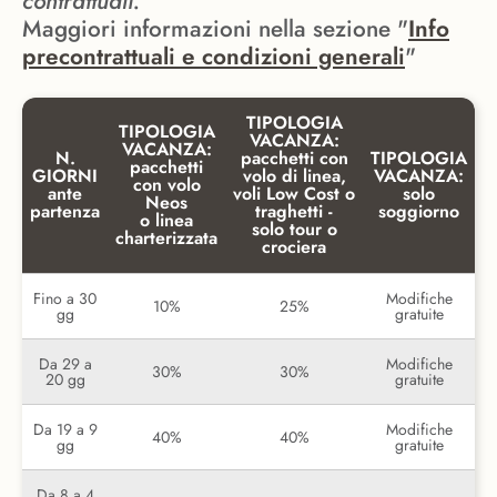
contrattuali.
Maggiori informazioni nella sezione "
Info
precontrattuali e condizioni generali
"
TIPOLOGIA
TIPOLOGIA
VACANZA:
VACANZA:
N.
pacchetti con
TIPOLOGIA
pacchetti
GIORNI
volo di linea,
VACANZA:
con volo
ante
voli Low Cost o
solo
Neos
partenza
traghetti -
soggiorno
o linea
solo tour o
charterizzata
crociera
Fino a 30
Modifiche
10%
25%
gg
gratuite
Da 29 a
Modifiche
30%
30%
20 gg
gratuite
Da 19 a 9
Modifiche
40%
40%
gg
gratuite
Da 8 a 4