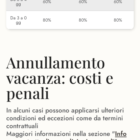
60%
60%
60%
gg
Da 3 a 0
80%
80%
80%
gg
Annullamento
vacanza: costi e
penali
In alcuni casi possono applicarsi ulteriori
condizioni ed eccezioni come da termini
contrattuali
Maggiori informazioni nella sezione "
Info