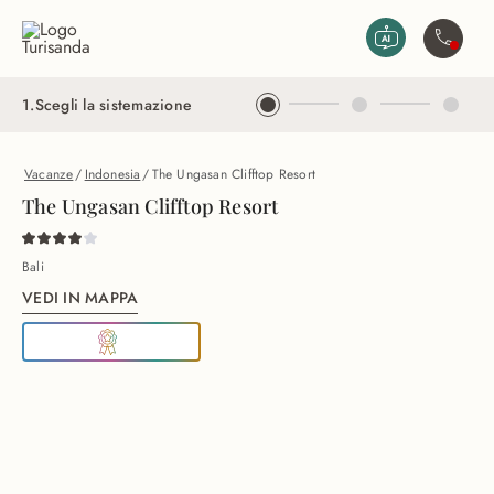
Vai al contenuto principale
Contatta
1
.
Scegli la sistemazione
Vacanze
/
Indonesia
/
The Ungasan Clifftop Resort
The Ungasan Clifftop Resort
Bali
VEDI IN MAPPA