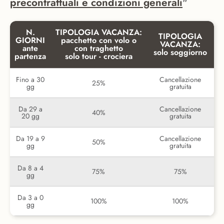
precontrattuali e condizioni generali
"
N.
TIPOLOGIA VACANZA:
TIPOLOGIA
GIORNI
pacchetto con volo o
VACANZA:
ante
con traghetto
solo soggiorno
partenza
solo tour - crociera
Fino a 30
Cancellazione
25%
gg
gratuita
Da 29 a
Cancellazione
40%
20 gg
gratuita
Da 19 a 9
Cancellazione
50%
gg
gratuita
Da 8 a 4
75%
75%
gg
Da 3 a 0
100%
100%
gg