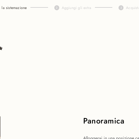
i la sistemazione
Aggiungi gli extra
Acquist
Panoramica
Alloggerai in una posizione ce