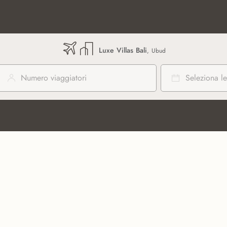
Luxe Villas Bali
, Ubud
Numero viaggiatori
Seleziona le