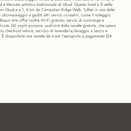
 e Mercato artistico tradizionale di Ubud. Questo hotel a 5 stelle
lem Ubud e a 1, 6 km da Campuhan Ridge Walk. Tuffati in una delle
 idromassaggio e goditi altri servizi ricreativi, come il noleggio
e Beaux Arts offre inoltre Wi-Fi gratuito, servizi di concierge e
icole. Gli ospiti possono usufruire della navetta gratuita, che opera
dono check-out veloce, servizio di lavanderia/lavaggio a secco e
. È disponibile una navetta da e per l'aeroporto a pagamento (24