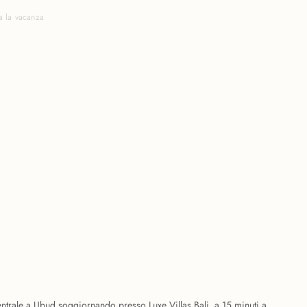
a la vacanza
ntrale a Ubud soggiornando presso Luxe Villas Bali, a 15 minuti a