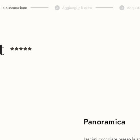
i la sistemazione
Aggiungi gli extra
Acquist
t
Panoramica
Lasciati coccolare presso la s