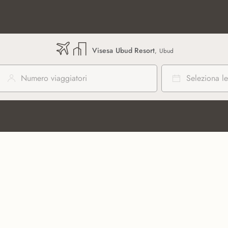
Visesa Ubud Resort
, Ubud
Numero viaggiatori
Seleziona le