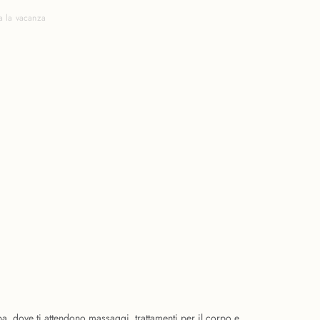
a la vacanza
pa, dove ti attendono massaggi, trattamenti per il corpo e