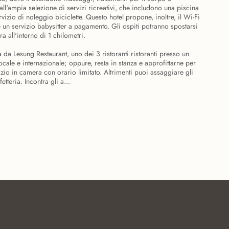
 dall'ampia selezione di servizi ricreativi, che includono una piscina
rvizio di noleggio biciclette. Questo hotel propone, inoltre, il Wi-Fi
e un servizio babysitter a pagamento. Gli ospiti potranno spostarsi
a all'interno di 1 chilometri.
 da Lesung Restaurant, uno dei 3 ristoranti ristoranti presso un
locale e internazionale; oppure, resta in stanza e approfittarne per
rvizio in camera con orario limitato. Altrimenti puoi assaggiare gli
etteria. Incontra gli a...