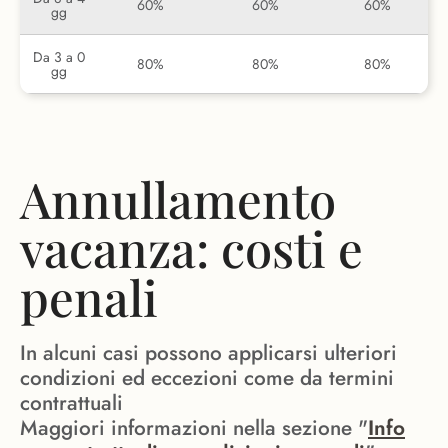
60%
60%
60%
gg
Da 3 a 0
80%
80%
80%
gg
Annullamento
vacanza: costi e
penali
In alcuni casi possono applicarsi ulteriori
condizioni ed eccezioni come da termini
contrattuali
Maggiori informazioni nella sezione "
Info