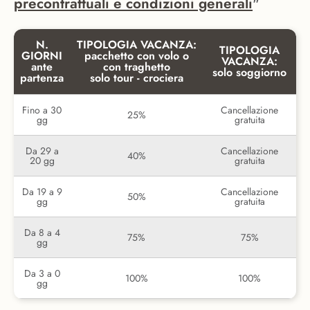
precontrattuali e condizioni generali
"
N.
TIPOLOGIA VACANZA:
TIPOLOGIA
GIORNI
pacchetto con volo o
VACANZA:
ante
con traghetto
solo soggiorno
partenza
solo tour - crociera
Fino a 30
Cancellazione
25%
gg
gratuita
Da 29 a
Cancellazione
40%
20 gg
gratuita
Da 19 a 9
Cancellazione
50%
gg
gratuita
Da 8 a 4
75%
75%
gg
Da 3 a 0
100%
100%
gg