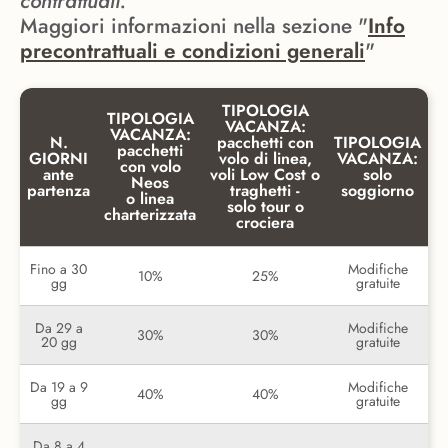
contrattuali.
Maggiori informazioni nella sezione "
Info
precontrattuali e condizioni generali
"
TIPOLOGIA
TIPOLOGIA
VACANZA:
VACANZA:
N.
pacchetti con
TIPOLOGIA
pacchetti
GIORNI
volo di linea,
VACANZA:
con volo
ante
voli Low Cost o
solo
Neos
partenza
traghetti -
soggiorno
o linea
solo tour o
charterizzata
crociera
Fino a 30
Modifiche
10%
25%
gg
gratuite
Da 29 a
Modifiche
30%
30%
20 gg
gratuite
Da 19 a 9
Modifiche
40%
40%
gg
gratuite
Da 8 a 4