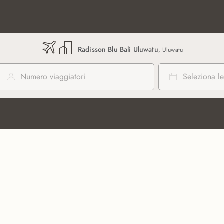
Radisson Blu Bali Uluwatu
, Uluwatu
Numero viaggiatori
Seleziona le