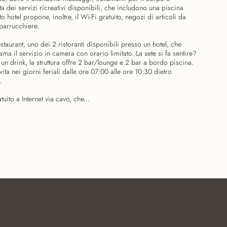
tta dei servizi ricreativi disponibili, che includono una piscina
o hotel propone, inoltre, il Wi-Fi gratuito, negozi di articoli da
parrucchiere.
estaurant, uno dei 2 ristoranti disponibili presso un hotel, che
ma il servizio in camera con orario limitato. La sete si fa sentire?
 un drink, la struttura offre 2 bar/lounge e 2 bar a bordo piscina.
vita nei giorni feriali dalle ore 07:00 alle ore 10:30 dietro
.
uito a Internet via cavo, che...