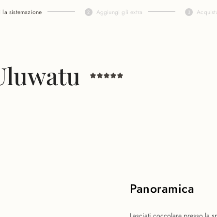
i la sistemazione
Aggiungi gli extra
Acquist
 Uluwatu
Panoramica
Lasciati coccolare presso la s