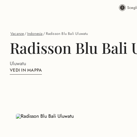
Vai al contenuto principale
Scegl
Vacanze
/
Indonesia
/
Radisson Blu Bali Uluwatu
Radisson Blu Bali
Uluwatu
VEDI IN MAPPA