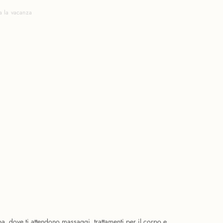
a la vacanza
pa, dove ti attendono massaggi, trattamenti per il corpo e