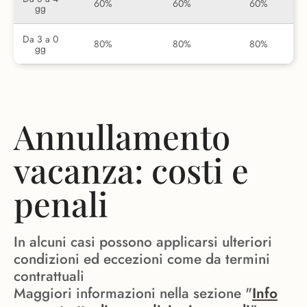
60%
60%
60%
gg
Da 3 a 0
80%
80%
80%
gg
Annullamento
vacanza: costi e
penali
In alcuni casi possono applicarsi ulteriori
condizioni ed eccezioni come da termini
contrattuali
Maggiori informazioni nella sezione "
Info