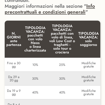
contrattuali.
Maggiori informazioni nella sezione "
Info
precontrattuali e condizioni generali
"
TIPOLOGIA
TIPOLOGIA
VACANZA:
VACANZA:
N.
pacchetti con
TIPOLOGIA
pacchetti
GIORNI
volo di linea,
VACANZA:
con volo
ante
voli Low Cost o
solo
Neos
partenza
traghetti -
soggiorno
o linea
solo tour o
charterizzata
crociera
Fino a 30
Modifiche
10%
25%
gg
gratuite
Da 29 a
Modifiche
30%
30%
20 gg
gratuite
Da 19 a 9
Modifiche
40%
40%
gg
gratuite
Da 8 a 4