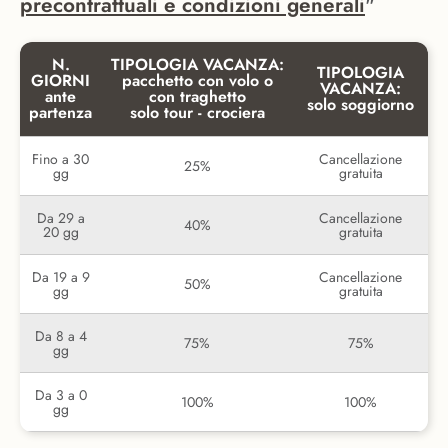
precontrattuali e condizioni generali
"
N.
TIPOLOGIA VACANZA:
TIPOLOGIA
GIORNI
pacchetto con volo o
VACANZA:
ante
con traghetto
solo soggiorno
partenza
solo tour - crociera
Fino a 30
Cancellazione
25%
gg
gratuita
Da 29 a
Cancellazione
40%
20 gg
gratuita
Da 19 a 9
Cancellazione
50%
gg
gratuita
Da 8 a 4
75%
75%
gg
Da 3 a 0
100%
100%
gg