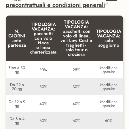
precontrattuali e condizioni generali
"
TIPOLOGIA
TIPOLOGIA
VACANZA:
VACANZA:
N.
pacchetti con
TIPOLOGIA
pacchetti
GIORNI
volo di linea,
VACANZA:
con volo
ante
voli Low Cost o
solo
Neos
partenza
traghetti -
soggiorno
o linea
solo tour o
charterizzata
crociera
Fino a 30
Modifiche
10%
25%
gg
gratuite
Da 29 a
Modifiche
30%
30%
20 gg
gratuite
Da 19 a 9
Modifiche
40%
40%
gg
gratuite
Da 8 a 4
60%
60%
60%
gg