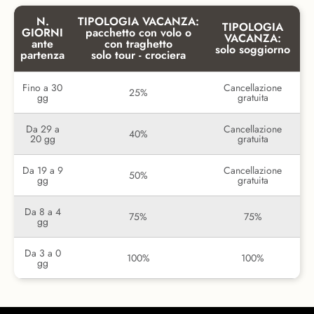
N.
TIPOLOGIA VACANZA:
TIPOLOGIA
GIORNI
pacchetto con volo o
VACANZA:
ante
con traghetto
solo soggiorno
partenza
solo tour - crociera
Fino a 30
Cancellazione
25%
gg
gratuita
Da 29 a
Cancellazione
40%
20 gg
gratuita
Da 19 a 9
Cancellazione
50%
gg
gratuita
Da 8 a 4
75%
75%
gg
Da 3 a 0
100%
100%
gg