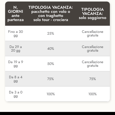
N.
TIPOLOGIA VACANZA:
TIPOLOGIA
GIORNI
pacchetto con volo o
VACANZA:
ante
con traghetto
solo soggiorno
partenza
solo tour - crociera
Fino a 30
Cancellazione
25%
gg
gratuita
Da 29 a
Cancellazione
40%
20 gg
gratuita
Da 19 a 9
Cancellazione
50%
gg
gratuita
Da 8 a 4
75%
75%
gg
Da 3 a 0
100%
100%
gg