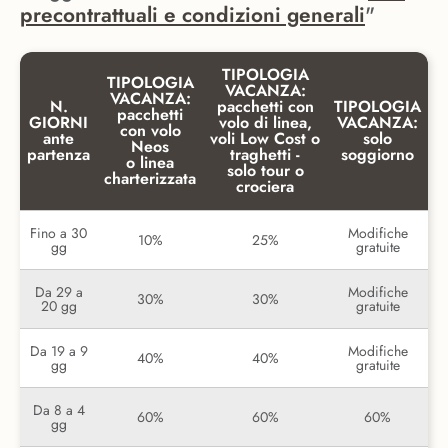
precontrattuali e condizioni generali
"
TIPOLOGIA
TIPOLOGIA
VACANZA:
VACANZA:
N.
pacchetti con
TIPOLOGIA
pacchetti
GIORNI
volo di linea,
VACANZA:
con volo
ante
voli Low Cost o
solo
Neos
partenza
traghetti -
soggiorno
o linea
solo tour o
charterizzata
crociera
Fino a 30
Modifiche
10%
25%
gg
gratuite
Da 29 a
Modifiche
30%
30%
20 gg
gratuite
Da 19 a 9
Modifiche
40%
40%
gg
gratuite
Da 8 a 4
60%
60%
60%
gg