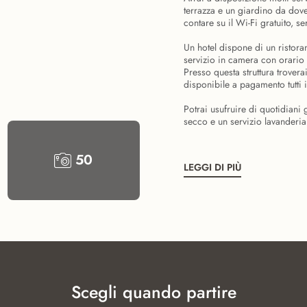
terrazza e un giardino da dove
contare su il Wi-Fi gratuito, s
Un hotel dispone di un ristoran
servizio in camera con orario l
Presso questa struttura trover
disponibile a pagamento tutti 
Potrai usufruire di quotidiani g
secco e un servizio lavanderia.
50
LEGGI DI PIÙ
Scegli quando partire