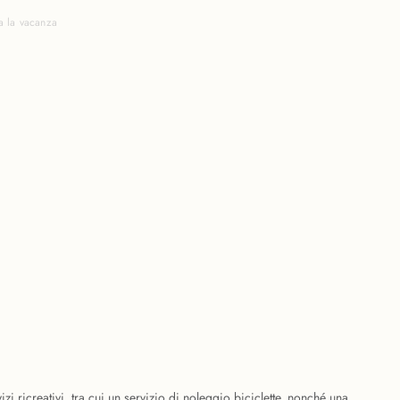
a la vacanza
izi ricreativi, tra cui un servizio di noleggio biciclette, nonché una