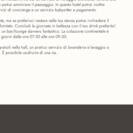
 potrai ammirare il paesaggio. In questo hotel potrai inoltre
ervizi di concierge e un servizio babysitter a pagamento.
te, ma se preferisci restare nella tua stanza potrai richiedere il
imitato. Concludi la giornata in bellezza con il tuo drink preferito!
ai un bar/lounge davvero fantastico. La colazione continentale è
i giorni dalle ore 07:30 alle ore 09:30.
ratuiti nella hall, un pratico servizio di lavanderia e lavaggio a
 È possibile usufruire di una na...