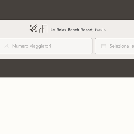
Le Relax Beach Resort
, Praslin
Numero viaggiatori
Seleziona le