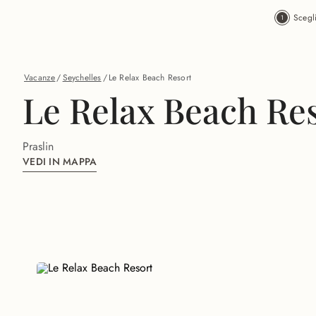
Vai al contenuto principale
Scegl
Vacanze
/
Seychelles
/
Le Relax Beach Resort
Le Relax Beach Re
Praslin
VEDI IN MAPPA