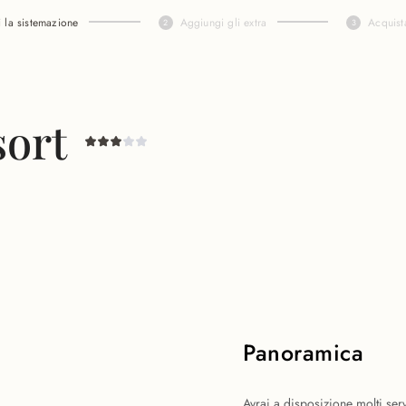
i la sistemazione
Aggiungi gli extra
Acquist
sort
Panoramica
Avrai a disposizione molti serv