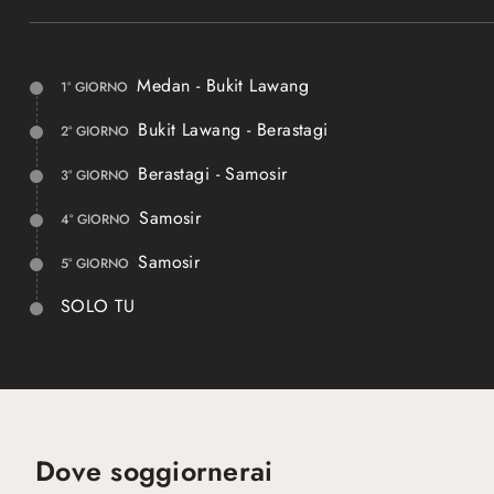
incontri autentici
avventu
ESPANDI
ESPANDI
Medan - Bukit Lawang
1° GIORNO
Bukit Lawang - Berastagi
2° GIORNO
Berastagi - Samosir
3° GIORNO
Samosir
4° GIORNO
Samosir
5° GIORNO
SOLO TU
Dove soggiornerai