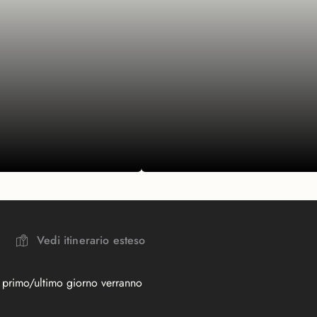
Vedi itinerario esteso
ESPERIENZE
iungla di
Alla scoperta della
l primo/ultimo giorno verranno
, tra oranghi e
cultura Batak a Ruma