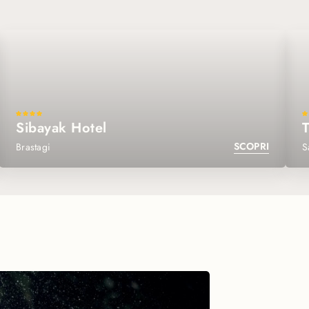
Sibayak Hotel
T
SCOPRI
Brastagi
S