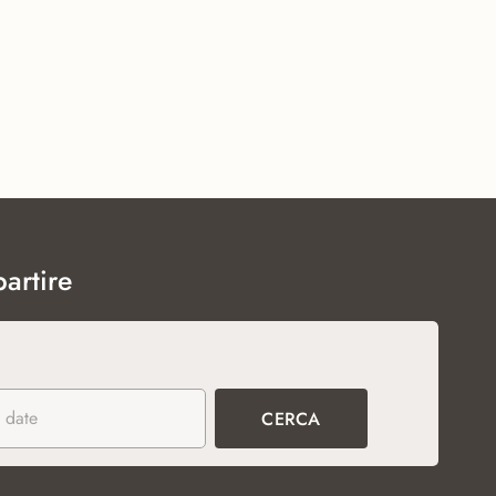
artire
 date
CERCA