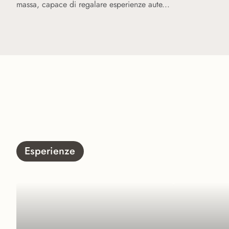
ntiche e indiment
massa, capace di regalare esperienze aute
...
Il nostro percorso
L’isola custodisc
Esperienze