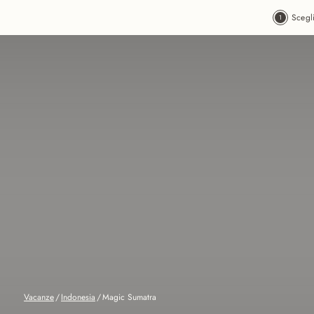
Vai al contenuto principale
Scegl
Vacanze
/
Indonesia
/
Magic Sumatra