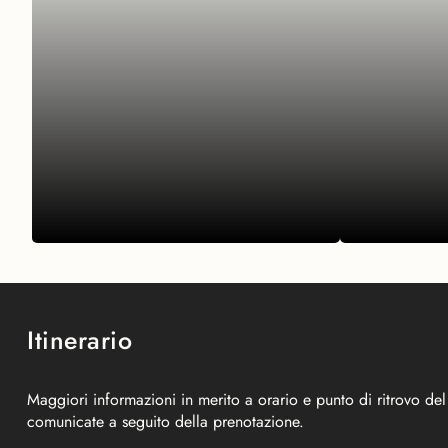
Itinerario
ESPERIENZE
ESPERIENZE
Bukit Lawang:
Nella g
Maggiori informazioni in merito a orario e punto di ritrovo de
tradizioni, natura e
Sumatra
comunicate a seguito della prenotazione.