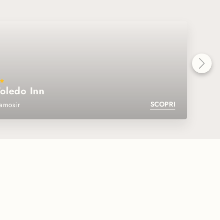
oledo Inn
SCOPRI
amosir