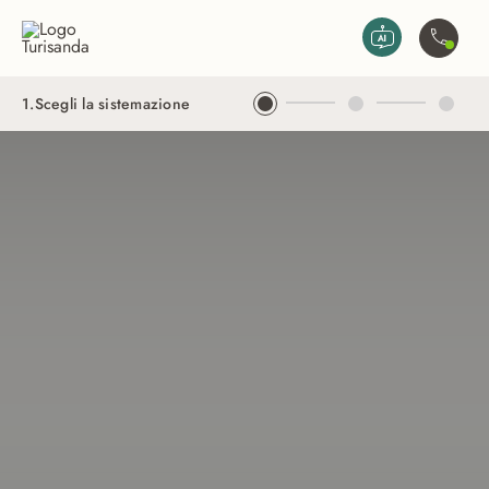
Vai al contenuto principale
Contatta
1
.
Scegli la sistemazione