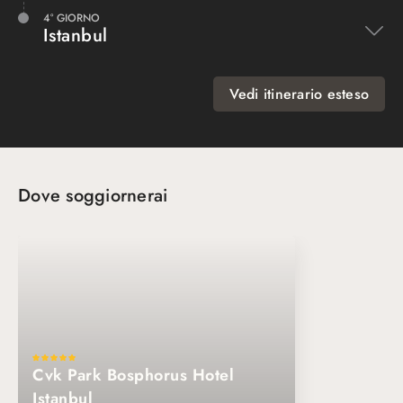
4° GIORNO
Istanbul
Vedi itinerario esteso
Dove soggiornerai
Cvk Park Bosphorus Hotel
Istanbul