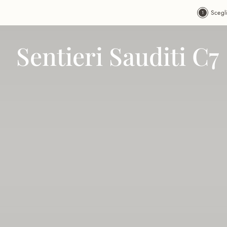
Vai al contenuto principale
Scegl
Sentieri Sauditi C7