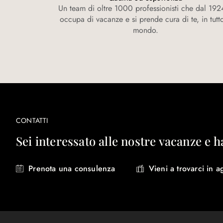
Un team di oltre 1000 professionisti che dal 1924
occupa di vacanze e si prende cura di te, in tutto
mondo.
CONTATTI
Sei interessato alle nostre vacanze e h
Prenota una consulenza
Vieni a trovarci in a