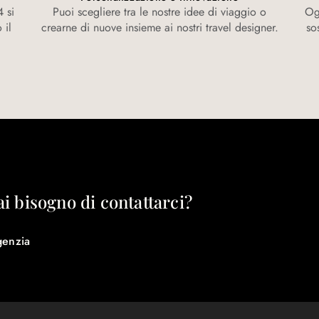
 si
Puoi scegliere tra le nostre idee di viaggio o
Ogn
 il
crearne di nuove insieme ai nostri travel designer.
so
ai bisogno di contattarci?
genzia