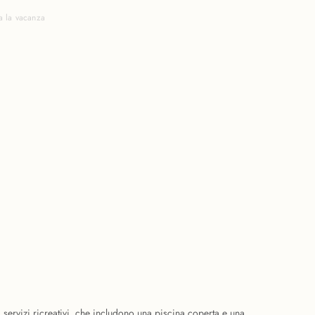
a la vacanza
ervizi ricreativi, che includono una piscina coperta e una