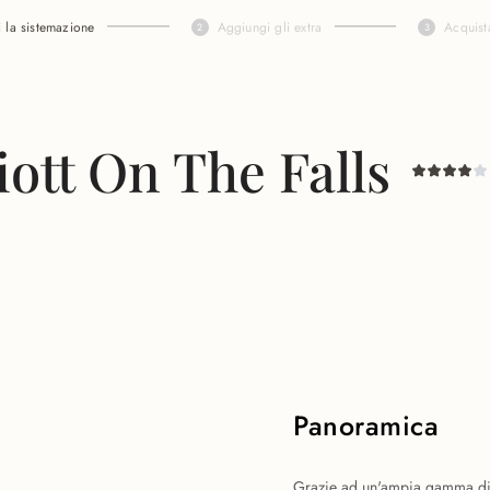
i la sistemazione
Aggiungi gli extra
Acquist
iott On The Falls
Panoramica
Grazie ad un'ampia gamma di s