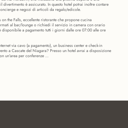
il divertimento è assicurato. In questo hotel potrai inoltre contare
i concierge e negozi di articoli da regalo/edicole.
s on the Falls, eccellente ristorante che propone cucina
 fermati al bar/lounge o richiedi il servizio in camera con orario
 è disponibile a pagamento tutti i giorni dalle ore 07:00 alle ore
Internet via cavo (a pagamento), un business center e check-in
vento a Cascate del Niagara? Presso un hotel avrai a disposizione
on un'area per conferenze ...