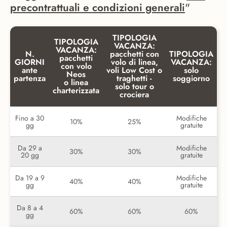
precontrattuali e condizioni generali
"
TIPOLOGIA
TIPOLOGIA
VACANZA:
VACANZA:
N.
pacchetti con
TIPOLOGIA
pacchetti
GIORNI
volo di linea,
VACANZA:
con volo
ante
voli Low Cost o
solo
Neos
partenza
traghetti -
soggiorno
o linea
solo tour o
charterizzata
crociera
Fino a 30
Modifiche
10%
25%
gg
gratuite
Da 29 a
Modifiche
30%
30%
20 gg
gratuite
Da 19 a 9
Modifiche
40%
40%
gg
gratuite
Da 8 a 4
60%
60%
60%
gg