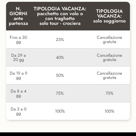
N.
TIPOLOGIA VACANZA:
TIPOLOGIA
GIORNI
pacchetto con volo o
VACANZA:
ante
con traghetto
solo soggiorno
partenza
solo tour - crociera
Fino a 30
Cancellazione
25%
gg
gratuita
Da 29 a
Cancellazione
40%
20 gg
gratuita
Da 19 a 9
Cancellazione
50%
gg
gratuita
Da 8 a 4
75%
75%
gg
Da 3 a 0
100%
100%
gg