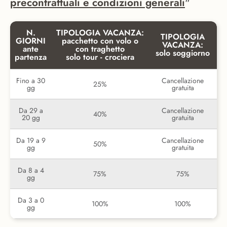
precontrattuali e condizioni generali
"
N.
TIPOLOGIA VACANZA:
TIPOLOGIA
GIORNI
pacchetto con volo o
VACANZA:
ante
con traghetto
solo soggiorno
partenza
solo tour - crociera
Fino a 30
Cancellazione
25%
gg
gratuita
Da 29 a
Cancellazione
40%
20 gg
gratuita
Da 19 a 9
Cancellazione
50%
gg
gratuita
Da 8 a 4
75%
75%
gg
Da 3 a 0
100%
100%
gg