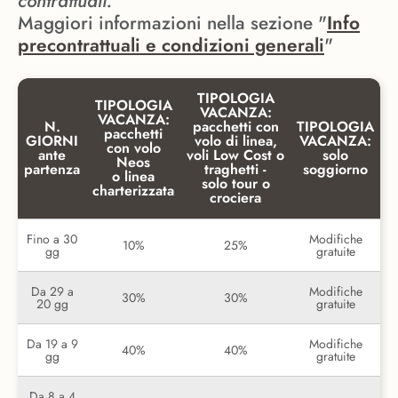
contrattuali.
Maggiori informazioni nella sezione "
Info
precontrattuali e condizioni generali
"
TIPOLOGIA
TIPOLOGIA
VACANZA:
VACANZA:
N.
pacchetti con
TIPOLOGIA
pacchetti
GIORNI
volo di linea,
VACANZA:
con volo
ante
voli Low Cost o
solo
Neos
partenza
traghetti -
soggiorno
o linea
solo tour o
charterizzata
crociera
Fino a 30
Modifiche
10%
25%
gg
gratuite
Da 29 a
Modifiche
30%
30%
20 gg
gratuite
Da 19 a 9
Modifiche
40%
40%
gg
gratuite
Da 8 a 4