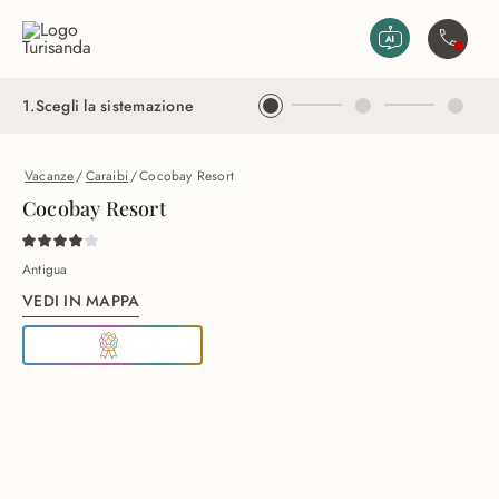
Vai al contenuto principale
Contatta
1
.
Scegli la sistemazione
Vacanze
/
Caraibi
/
Cocobay Resort
Cocobay Resort
Antigua
VEDI IN MAPPA