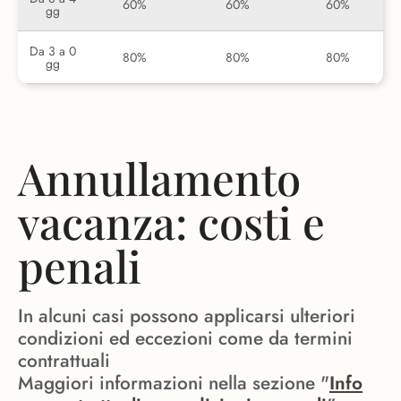
60%
60%
60%
gg
Da 3 a 0
80%
80%
80%
gg
Annullamento
vacanza: costi e
penali
In alcuni casi possono applicarsi ulteriori
condizioni ed eccezioni come da termini
contrattuali
Maggiori informazioni nella sezione "
Info