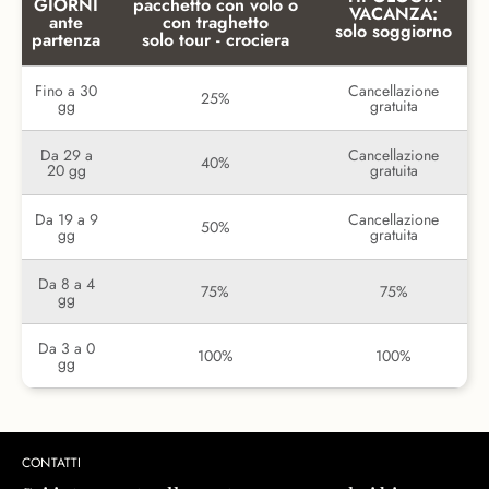
GIORNI
pacchetto con volo o
VACANZA:
ante
con traghetto
solo soggiorno
partenza
solo tour - crociera
Fino a 30
Cancellazione
25%
gg
gratuita
Da 29 a
Cancellazione
40%
20 gg
gratuita
Da 19 a 9
Cancellazione
50%
gg
gratuita
Da 8 a 4
75%
75%
gg
Da 3 a 0
100%
100%
gg
CONTATTI