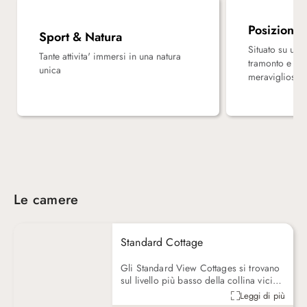
Posizione
Sport & Natura
Situato su un 
Tante attivita' immersi in una natura
tramonto e aff
unica
meravigliose 
Le camere
Standard Cottage
Gli Standard View Cottages si trovano
sul livello più basso della collina vicini
alla Reception ed a poca distanza dal
Leggi di più
ristorante principale.Gli Standard View