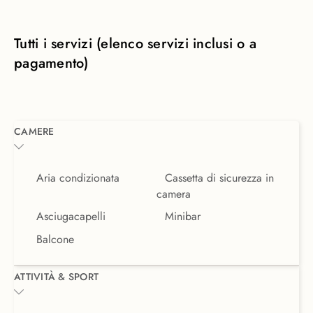
con vista, letto king size a baldacchino
con zanzariera, cassaforte,
asciugacapelli, ferro e asse da stiro (su
Tutti i servizi (elenco servizi inclusi o a
richiesta), WIFI gratuito e mini bar che
pagamento)
viene rifornito giornalmente. Questa
unità può ospitare fino a due adulti.
CAMERE
Aria condizionata
Cassetta di sicurezza in
camera
Asciugacapelli
Minibar
Balcone
ATTIVITÀ & SPORT