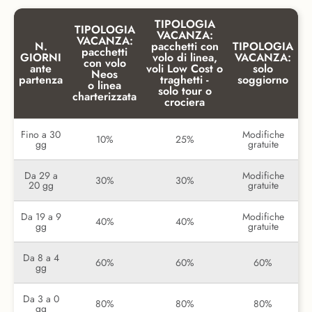
TIPOLOGIA
TIPOLOGIA
VACANZA:
VACANZA:
N.
pacchetti con
TIPOLOGIA
pacchetti
GIORNI
volo di linea,
VACANZA:
con volo
ante
voli Low Cost o
solo
Neos
partenza
traghetti -
soggiorno
o linea
solo tour o
charterizzata
crociera
Fino a 30
Modifiche
10%
25%
gg
gratuite
Da 29 a
Modifiche
30%
30%
20 gg
gratuite
Da 19 a 9
Modifiche
40%
40%
gg
gratuite
Da 8 a 4
60%
60%
60%
gg
Da 3 a 0
80%
80%
80%
gg