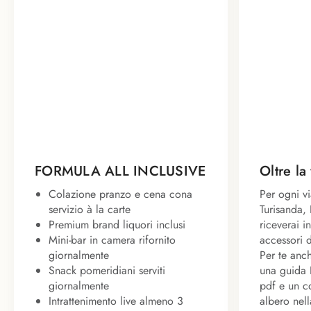
FORMULA ALL INCLUSIVE
Oltre la
Colazione pranzo e cena cona
Per ogni v
servizio à la carte
Turisanda,
Premium brand liquori inclusi
riceverai i
Mini-bar in camera rifornito
accessori 
giornalmente
Per te anc
Snack pomeridiani serviti
una guida 
giornalmente
pdf e un co
Intrattenimento live almeno 3
albero nell