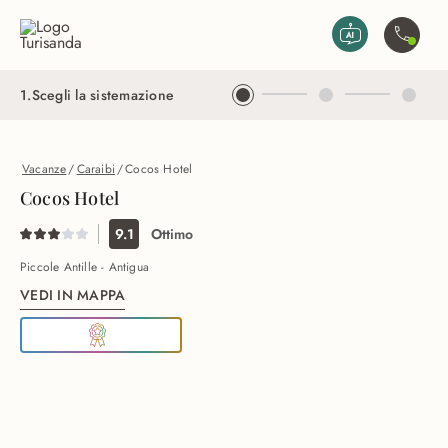
Vai al contenuto principale
Contatta
1
.
Scegli la sistemazione
Vacanze
/
Caraibi
/
Cocos Hotel
Cocos Hotel
9.1
Ottimo
Piccole Antille - Antigua
VEDI IN MAPPA