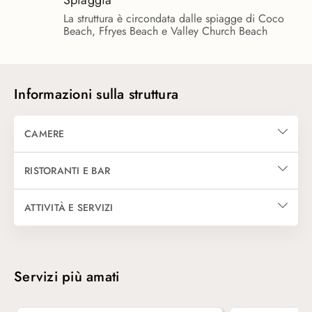
Spiaggia
La struttura è circondata dalle spiagge di Coco
Beach, Ffryes Beach e Valley Church Beach
Informazioni sulla struttura
CAMERE
È possibile scegliere tra diverse tipologie di camera ubicate a vari 
RISTORANTI E BAR
Leggi Tutto
Il caratteristico ristorante a picco sul mare offre la formula all incl
ATTIVITÀ E SERVIZI
Il tutto incluso, oltre ai pasti, comprende tè pomeridiano con snack, 
Servizi più amati