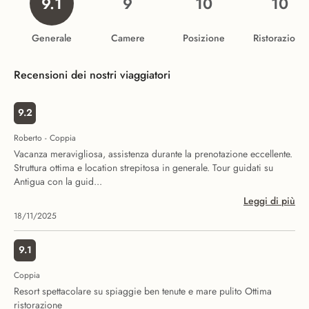
9.1
9
10
10
Generale
Camere
Posizione
Ristorazione
Recensioni dei nostri viaggiatori
9.2
Roberto - Coppia
Vacanza meravigliosa, assistenza durante la prenotazione eccellente.
Struttura ottima e location strepitosa in generale. Tour guidati su
Antigua con la guid...
Leggi di più
18/11/2025
9.1
Coppia
Resort spettacolare su spiaggie ben tenute e mare pulito Ottima
ristorazione