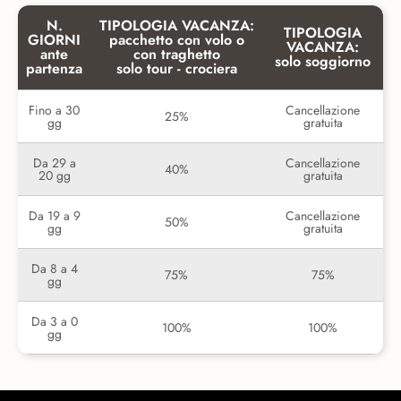
N.
TIPOLOGIA VACANZA:
TIPOLOGIA
GIORNI
pacchetto con volo o
VACANZA:
ante
con traghetto
solo soggiorno
partenza
solo tour - crociera
Fino a 30
Cancellazione
25%
gg
gratuita
Da 29 a
Cancellazione
40%
20 gg
gratuita
Da 19 a 9
Cancellazione
50%
gg
gratuita
Da 8 a 4
75%
75%
gg
Da 3 a 0
100%
100%
gg