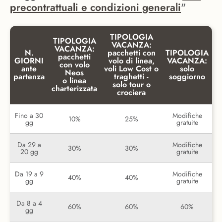
precontrattuali e condizioni generali
"
TIPOLOGIA
TIPOLOGIA
VACANZA:
VACANZA:
N.
pacchetti con
TIPOLOGIA
pacchetti
GIORNI
volo di linea,
VACANZA:
con volo
ante
voli Low Cost o
solo
Neos
partenza
traghetti -
soggiorno
o linea
solo tour o
charterizzata
crociera
Fino a 30
Modifiche
10%
25%
gg
gratuite
Da 29 a
Modifiche
30%
30%
20 gg
gratuite
Da 19 a 9
Modifiche
40%
40%
gg
gratuite
Da 8 a 4
60%
60%
60%
gg