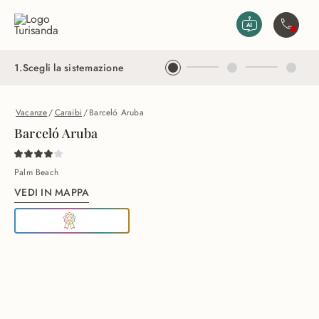
Vai al contenuto principale
Contatta
1
.
Scegli la sistemazione
Vacanze
/
Caraibi
/
Barceló Aruba
Barceló Aruba
Palm Beach
VEDI IN MAPPA