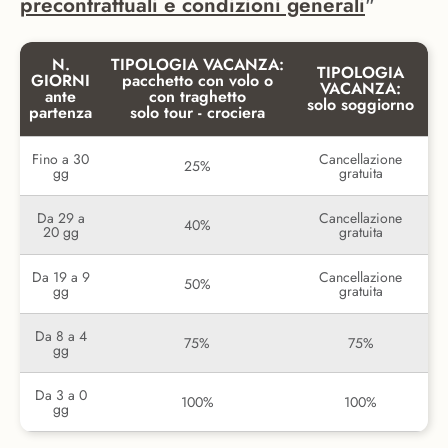
precontrattuali e condizioni generali
"
N.
TIPOLOGIA VACANZA:
TIPOLOGIA
GIORNI
pacchetto con volo o
VACANZA:
ante
con traghetto
solo soggiorno
partenza
solo tour - crociera
Fino a 30
Cancellazione
25%
gg
gratuita
Da 29 a
Cancellazione
40%
20 gg
gratuita
Da 19 a 9
Cancellazione
50%
gg
gratuita
Da 8 a 4
75%
75%
gg
Da 3 a 0
100%
100%
gg