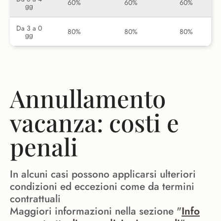
60%
60%
60%
gg
Da 3 a 0
80%
80%
80%
gg
Annullamento
vacanza: costi e
penali
In alcuni casi possono applicarsi ulteriori
condizioni ed eccezioni come da termini
contrattuali
Maggiori informazioni nella sezione "
Info