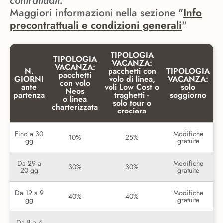
contrattuali.
Maggiori informazioni nella sezione "
Info
precontrattuali e condizioni generali
"
TIPOLOGIA
TIPOLOGIA
VACANZA:
VACANZA:
N.
pacchetti con
TIPOLOGIA
pacchetti
GIORNI
volo di linea,
VACANZA:
con volo
ante
voli Low Cost o
solo
Neos
partenza
traghetti -
soggiorno
o linea
solo tour o
charterizzata
crociera
Fino a 30
Modifiche
10%
25%
gg
gratuite
Da 29 a
Modifiche
30%
30%
20 gg
gratuite
Da 19 a 9
Modifiche
40%
40%
gg
gratuite
Da 8 a 4