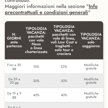
contrattuali.
Maggiori informazioni nella sezione "
Info
precontrattuali e condizioni generali
"
TIPOLOGIA
TIPOLOGIA
VACANZA:
VACANZA:
N.
pacchetti con
TIPOLOGIA
pacchetti
GIORNI
volo di linea,
VACANZA:
con volo
ante
voli Low Cost o
solo
Neos
partenza
traghetti -
soggiorno
o linea
solo tour o
charterizzata
crociera
Fino a 30
Modifiche
10%
25%
gg
gratuite
Da 29 a
Modifiche
30%
30%
20 gg
gratuite
Da 19 a 9
Modifiche
40%
40%
gg
gratuite
Da 8 a 4