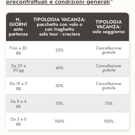
precontrattuali e condizioni generali
"
N.
TIPOLOGIA VACANZA:
TIPOLOGIA
GIORNI
pacchetto con volo o
VACANZA:
ante
con traghetto
solo soggiorno
partenza
solo tour - crociera
Fino a 30
Cancellazione
25%
gg
gratuita
Da 29 a
Cancellazione
40%
20 gg
gratuita
Da 19 a 9
Cancellazione
50%
gg
gratuita
Da 8 a 4
75%
75%
gg
Da 3 a 0
100%
100%
gg