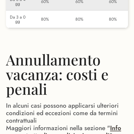
60%
60%
60%
gg
Da 3 a 0
80%
80%
80%
gg
Annullamento
vacanza: costi e
penali
In alcuni casi possono applicarsi ulteriori
condizioni ed eccezioni come da termini
contrattuali
Maggiori informazioni nella sezione "
Info