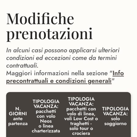
Modifiche
prenotazioni
In alcuni casi possono applicarsi ulteriori
condizioni ed eccezioni come da termini
contrattuali.
Maggiori informazioni nella sezione "
Info
precontrattuali e condizioni generali
"
TIPOLOGIA
TIPOLOGIA
VACANZA:
VACANZA:
N.
pacchetti con
TIPOLOGIA
pacchetti
GIORNI
volo di linea,
VACANZA:
con volo
ante
voli Low Cost o
solo
Neos
partenza
traghetti -
soggiorno
o linea
solo tour o
charterizzata
crociera