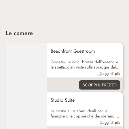
Le camere
Beachfront Guestroom
Godetevi le dolci brezze dell'oceano e
le spettacolari viste sulla spiaggia dal
vostro patio o balcone privato con
Leggi di più
comodo accesso alla spiaggia. Ogni
camera fronte mare offre due letti
SCOPRI IL PREZZO
queen-size e un bagno privato, perfetto
per coppie o amici.
Studio Suite
Le nostre suite sono ideali per le
famiglie o le coppie che desiderano un
po' più di spazio. Concedetevi le
Leggi di più
nostre moderne suite con un letto king-