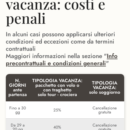
vacanza: costi e
penali
In alcuni casi possono applicarsi ulteriori
condizioni ed eccezioni come da termini
contrattuali
Maggiori informazioni nella sezione "
Info
precontrattuali e condizioni generali
"
N.
TIPOLOGIA VACANZA:
TIPOLOGIA
GIORNI
pacchetto con volo o
VACANZA:
ante
con traghetto
solo soggiorno
partenza
solo tour - crociera
Fino a 30
Cancellazione
25%
gg
gratuita
Da 29 a
Cancellazione
40%
20 gg
gratuita