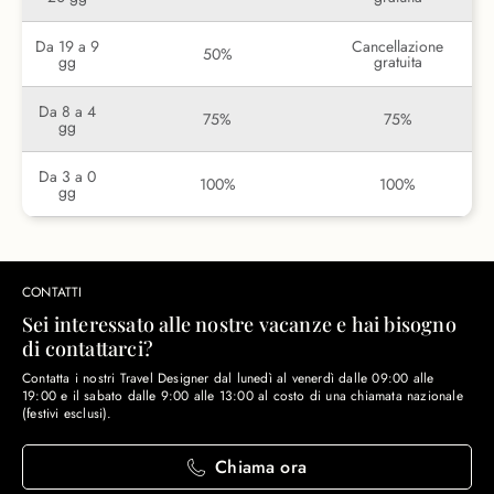
Da 19 a 9
Cancellazione
50%
gg
gratuita
Da 8 a 4
75%
75%
gg
Da 3 a 0
100%
100%
gg
CONTATTI
Sei interessato alle nostre vacanze e hai bisogno
di contattarci?
Contatta i nostri Travel Designer dal lunedì al venerdì dalle 09:00 alle
19:00 e il sabato dalle 9:00 alle 13:00 al costo di una chiamata nazionale
(festivi esclusi).
Chiama ora