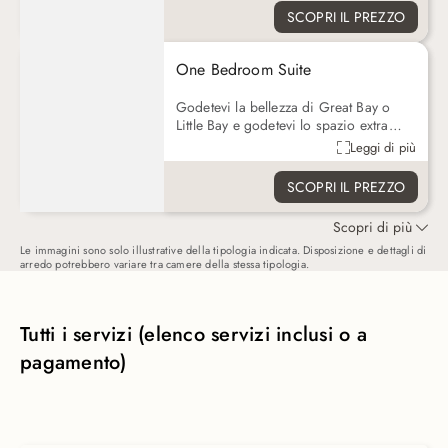
size, un divano letto queen, un angolo
SCOPRI IL PREZZO
cottura, un bagno privato e una
splendida vista su Great Bay o Little
Bay dal vostro balcone o patio privato.
One Bedroom Suite
Godetevi la bellezza di Great Bay o
Little Bay e godetevi lo spazio extra
scegliendo una suite con una camera
Leggi di più
da letto. Ogni suite dispone di un letto
king size o queen size, di una cucina
SCOPRI IL PREZZO
completamente attrezzata, di un divano
letto queen, di una zona giorno e di un
Scopri di più
balcone o patio privato. Alcune suite
con una camera da letto includono
Le immagini sono solo illustrative della tipologia indicata. Disposizione e dettagli di
arredo potrebbero variare tra camere della stessa tipologia.
anche lavatrice e asciugatrice e uno o
due bagni.
Tutti i servizi (elenco servizi inclusi o a
pagamento)