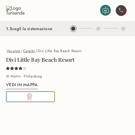
Vai al contenuto principale
Contatta
1
.
Scegli la sistemazione
Vacanze
/
Caraibi
/
Divi Little Bay Beach Resort
Divi Little Bay Beach Resort
St Martin - Philipsburg
VEDI IN MAPPA