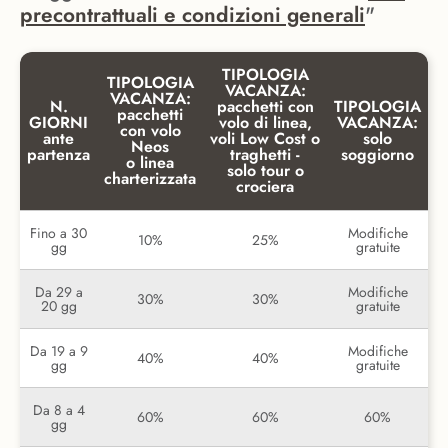
precontrattuali e condizioni generali
"
TIPOLOGIA
TIPOLOGIA
VACANZA:
VACANZA:
N.
pacchetti con
TIPOLOGIA
pacchetti
GIORNI
volo di linea,
VACANZA:
con volo
ante
voli Low Cost o
solo
Neos
partenza
traghetti -
soggiorno
o linea
solo tour o
charterizzata
crociera
Fino a 30
Modifiche
10%
25%
gg
gratuite
Da 29 a
Modifiche
30%
30%
20 gg
gratuite
Da 19 a 9
Modifiche
40%
40%
gg
gratuite
Da 8 a 4
60%
60%
60%
gg