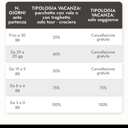
N.
TIPOLOGIA VACANZA:
TIPOLOGIA
GIORNI
pacchetto con volo o
VACANZA:
ante
con traghetto
solo soggiorno
partenza
solo tour - crociera
Fino a 30
Cancellazione
25%
gg
gratuita
Da 29 a
Cancellazione
40%
20 gg
gratuita
Da 19 a 9
Cancellazione
50%
gg
gratuita
Da 8 a 4
75%
75%
gg
Da 3 a 0
100%
100%
gg