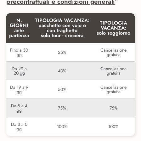
precontrattuali e condizioni generali
"
N.
TIPOLOGIA VACANZA:
TIPOLOGIA
GIORNI
pacchetto con volo o
VACANZA:
ante
con traghetto
solo soggiorno
partenza
solo tour - crociera
Fino a 30
Cancellazione
25%
gg
gratuita
Da 29 a
Cancellazione
40%
20 gg
gratuita
Da 19 a 9
Cancellazione
50%
gg
gratuita
Da 8 a 4
75%
75%
gg
Da 3 a 0
100%
100%
gg