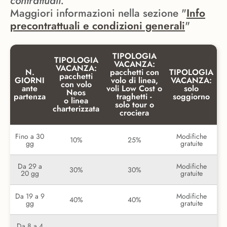
contrattuali.
Maggiori informazioni nella sezione "
Info
precontrattuali e condizioni generali
"
TIPOLOGIA
TIPOLOGIA
VACANZA:
VACANZA:
N.
pacchetti con
TIPOLOGIA
pacchetti
GIORNI
volo di linea,
VACANZA:
con volo
ante
voli Low Cost o
solo
Neos
partenza
traghetti -
soggiorno
o linea
solo tour o
charterizzata
crociera
Fino a 30
Modifiche
10%
25%
gg
gratuite
Da 29 a
Modifiche
30%
30%
20 gg
gratuite
Da 19 a 9
Modifiche
40%
40%
gg
gratuite
Da 8 a 4