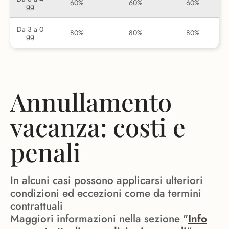
60%
60%
60%
gg
Da 3 a 0
80%
80%
80%
gg
Annullamento
vacanza: costi e
penali
In alcuni casi possono applicarsi ulteriori
condizioni ed eccezioni come da termini
contrattuali
Maggiori informazioni nella sezione "
Info