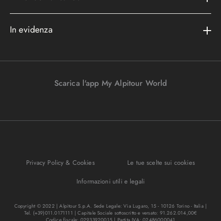
Assicurazioni
Area riservata
Cataloghi
Metodi di pagamento
In evidenza
Convenzioni
Podcast
Bagaglio
Racconti di viaggio
Lavora con noi
I nostri partners
Parcheggi in aeroporto
Promo e vantaggi
Viaggi Incentive
Viaggi di nozze
Scarica l'app My Alpitour World
FAQ
Parti e riparti
Gift Turisanda
Mappa del sito
Viaggi senza passaporto
Destinazione cambiamento
Ponti e festività
Bagaglio sicuro
I migliori tour
Privacy Policy & Cookies
Le tue scelte sui cookies
Regole per viaggiare
Informazioni utili e legali
Copyright © 2022 | Alpitour S.p.A. Sede Legale: Via Lugaro, 15 - 10126 Torino - Italia |
Tel. (+39)011.0171111 | Capitale Sociale sottoscritto e versato: 91.262.014,00€
Codice fiscale: 02933920015 | Partita IVA: 02486000041