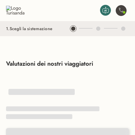
Vai al contenuto principale
Contatta
1
.
Scegli la sistemazione
Valutazioni dei nostri viaggiatori