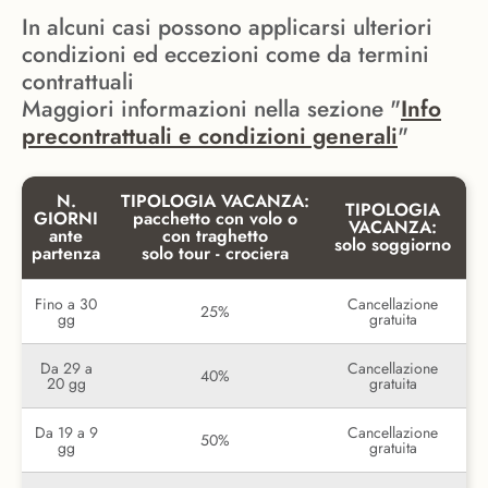
In alcuni casi possono applicarsi ulteriori
condizioni ed eccezioni come da termini
contrattuali
Maggiori informazioni nella sezione "
Info
precontrattuali e condizioni generali
"
N.
TIPOLOGIA VACANZA:
TIPOLOGIA
GIORNI
pacchetto con volo o
VACANZA:
ante
con traghetto
solo soggiorno
partenza
solo tour - crociera
Fino a 30
Cancellazione
25%
gg
gratuita
Da 29 a
Cancellazione
40%
20 gg
gratuita
Da 19 a 9
Cancellazione
50%
gg
gratuita