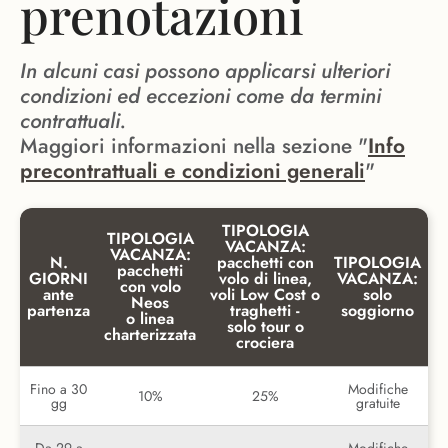
prenotazioni
In alcuni casi possono applicarsi ulteriori
condizioni ed eccezioni come da termini
contrattuali.
Maggiori informazioni nella sezione "
Info
precontrattuali e condizioni generali
"
TIPOLOGIA
TIPOLOGIA
VACANZA:
VACANZA:
N.
pacchetti con
TIPOLOGIA
pacchetti
GIORNI
volo di linea,
VACANZA:
con volo
ante
voli Low Cost o
solo
Neos
partenza
traghetti -
soggiorno
o linea
solo tour o
charterizzata
crociera
Fino a 30
Modifiche
10%
25%
gg
gratuite