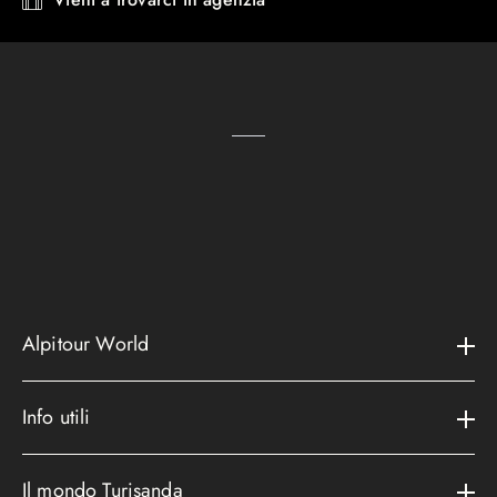
Alpitour World
Il gruppo
Info utili
La storia
Contatti e assistenza
AWARD
Il mondo Turisanda