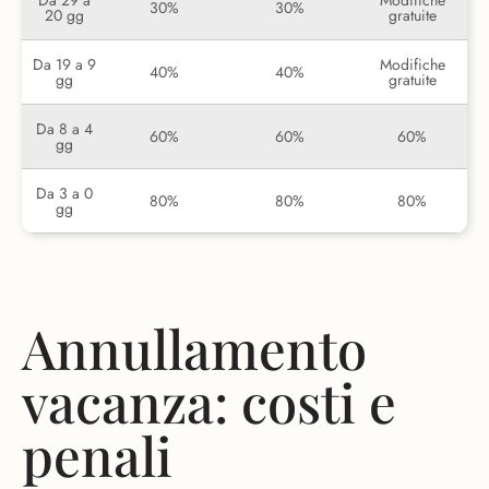
Da 29 a
Modifiche
30%
30%
20 gg
gratuite
Da 19 a 9
Modifiche
40%
40%
gg
gratuite
Da 8 a 4
60%
60%
60%
gg
Da 3 a 0
80%
80%
80%
gg
Annullamento
vacanza: costi e
penali