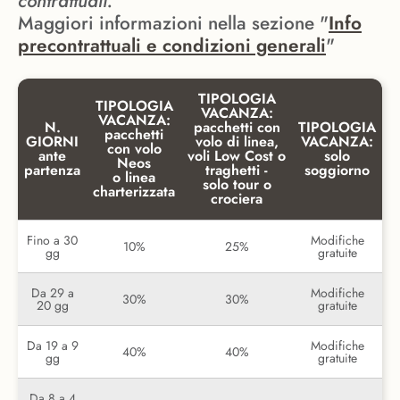
contrattuali.
Maggiori informazioni nella sezione "
Info
precontrattuali e condizioni generali
"
TIPOLOGIA
TIPOLOGIA
VACANZA:
VACANZA:
N.
pacchetti con
TIPOLOGIA
pacchetti
GIORNI
volo di linea,
VACANZA:
con volo
ante
voli Low Cost o
solo
Neos
partenza
traghetti -
soggiorno
o linea
solo tour o
charterizzata
crociera
Fino a 30
Modifiche
10%
25%
gg
gratuite
Da 29 a
Modifiche
30%
30%
20 gg
gratuite
Da 19 a 9
Modifiche
40%
40%
gg
gratuite
Da 8 a 4