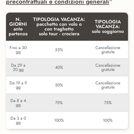
precontrattuali e condizioni generali
"
N.
TIPOLOGIA VACANZA:
TIPOLOGIA
GIORNI
pacchetto con volo o
VACANZA:
ante
con traghetto
solo soggiorno
partenza
solo tour - crociera
Fino a 30
Cancellazione
25%
gg
gratuita
Da 29 a
Cancellazione
40%
20 gg
gratuita
Da 19 a 9
Cancellazione
50%
gg
gratuita
Da 8 a 4
75%
75%
gg
Da 3 a 0
100%
100%
gg