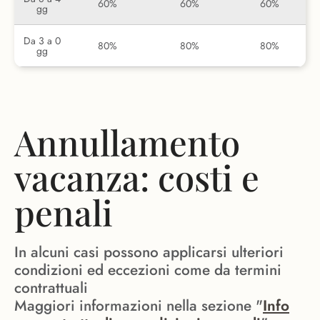
60%
60%
60%
gg
Da 3 a 0
80%
80%
80%
gg
Annullamento
vacanza: costi e
penali
In alcuni casi possono applicarsi ulteriori
condizioni ed eccezioni come da termini
contrattuali
Maggiori informazioni nella sezione "
Info