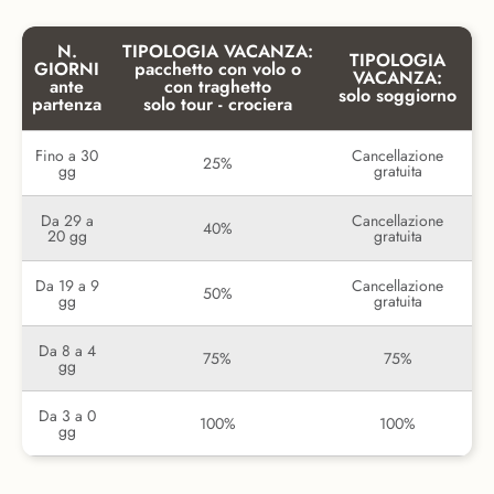
N.
TIPOLOGIA VACANZA:
TIPOLOGIA
GIORNI
pacchetto con volo o
VACANZA:
ante
con traghetto
solo soggiorno
partenza
solo tour - crociera
Fino a 30
Cancellazione
25%
gg
gratuita
Da 29 a
Cancellazione
40%
20 gg
gratuita
Da 19 a 9
Cancellazione
50%
gg
gratuita
Da 8 a 4
75%
75%
gg
Da 3 a 0
100%
100%
gg