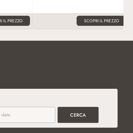
o aggiuntivo
di ultima generazione in camera, tra cui Smart
occupazione
TV da 43". Letto aggiuntivo disponibile su
richiesta per l'occupazione tripla.
I IL PREZZO
SCOPRI IL PREZZO
 date
CERCA