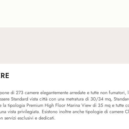
RE
infatti un ristorante principale con splendida terrazza ed affaccio 
esterna attrezzata con lettini ed ombrelloni posizionata al quarto pi
spone di 273 camere elegantemente arredate e tutte non fumatori, l
sere Standard vista città con una metratura di 30/34 mq, Standard
 la tipologia Premium High Floor Marina View di 35 mq e tutte con
na vista privilegiata. Esistono inoltre anche tipologie di camere
 servizi esclusivi e dedicati.