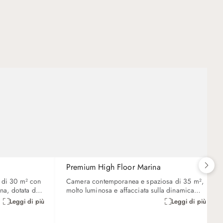
Premium High Floor Marina
 di 30 m² con
Camera contemporanea e spaziosa di 35 m²,
ina, dotata di
molto luminosa e affacciata sulla dinamica
ia ergonomica,
vista di Dubai Marina. Possibilità di avere
Leggi di più
Leggi di più
ia di ultima
letto king size o due letti singoli. Dotata di
 Smart TV da
scrivania, bollitore per tè/caffè e tecnologia