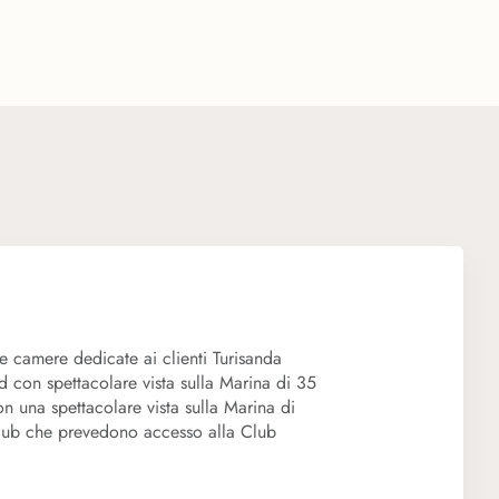
sulla marina e con cucina a vista dove è anche possibile provare la
ano, palestra, centro massaggi e business center.
e camere dedicate ai clienti Turisanda
 con spettacolare vista sulla Marina di 35
 una spettacolare vista sulla Marina di
 Club che prevedono accesso alla Club