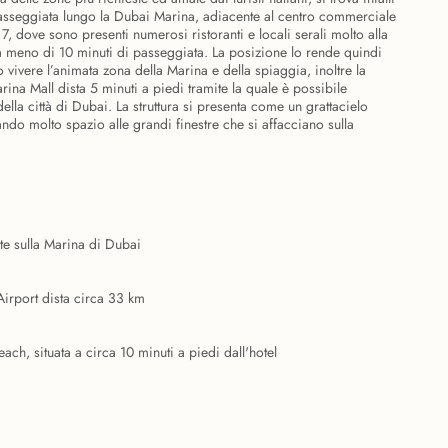
passeggiata lungo la Dubai Marina, adiacente al centro commerciale
, dove sono presenti numerosi ristoranti e locali serali molto alla
a meno di 10 minuti di passeggiata. La posizione lo rende quindi
 vivere l’animata zona della Marina e della spiaggia, inoltre la
ina Mall dista 5 minuti a piedi tramite la quale è possibile
della città di Dubai. La struttura si presenta come un grattacielo
o molto spazio alle grandi finestre che si affacciano sulla
nte sulla Marina di Dubai
 Airport dista circa 33 km
ch, situata a circa 10 minuti a piedi dall'hotel