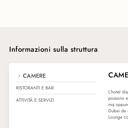
Informazioni sulla struttura
RISTORANTI E BAR
ATTIVITÁ E SERVIZI
CAME
CAMERE
RISTORANTI E BAR
Interessante anche la proposta gastronomica, sono presenti 
L’hotel mette a disposizione dei propri ospiti una piscina 
L’hotel di
possono es
ATTIVITÁ E SERVIZI
mq oppure
Dubai da u
Lounge con