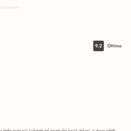
a la vacanza
9.2
Ottimo
 delle zone più richieste ed amate dai turisti italiani, si trova infatti