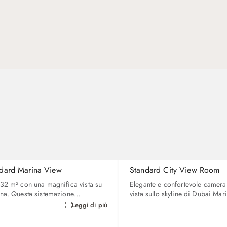
dard Marina View
Standard City View Room
32 m² con una magnifica vista su
Elegante e confortevole camera
na. Questa sistemazione
vista sullo skyline di Dubai Mar
 accesso alla Club Lounge, con
letto king-size, scrivania e sed
Leggi di più
leggeri, tè pomeridiano e cocktail
bollitore per tè/caffè e tecnolog
oltre, 2 ore di sala riunioni
generazione in camera, tra cui