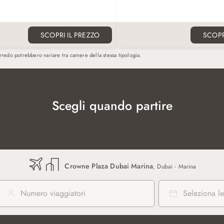
no disponibili nella Club Lounge.
43". Possibilità di avere un lett
re fino a due persone, bambino
disponibile su richiesta per l'
sibilità di essere dotata di un letto
tripla.
due letti singoli.
SCOPRI IL PREZZO
SCOPR
arredo potrebbero variare tra camere della stessa tipologia.
Scegli quando partire
Crowne Plaza Dubai Marina
, Dubai - Marina
Numero viaggiatori
Seleziona le