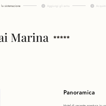
i la sistemazione
Aggiungi gli extra
Acquist
ai Marina
Panoramica
Hotel di recente apertura in una