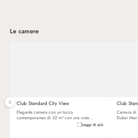
Le camere
Club Standard City View
Club Stan
Elegante camera con un tocco
Camera di 
contemporaneo di 32 m² con una vista
Dubai Mari
spettacolare sullo skyline della marina di
garantisce
Leggi di più
Dubai. Possibilità di accedere alla Club
rinfreschi 
Lounge e godersi rinfreschi leggeri per tutto il
pre-cena. In