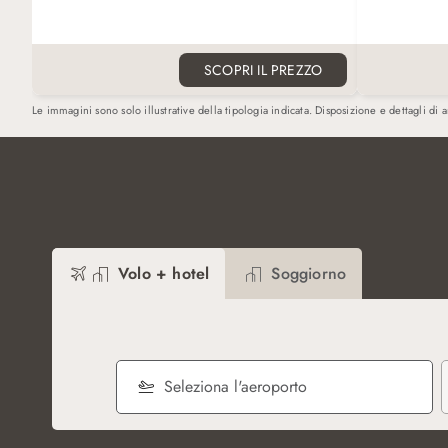
giorno, tè pomeridiano e cocktail prima di
gratuite so
cena. 2 ore di sala riunioni gratuite sono
Può ospita
disponibili nella Club Lounge. Letto
incluso. Pos
aggiuntivo su richiesta per chi occupa una
king size o 
SCOPRI IL PREZZO
camera tripla.
Le immagini sono solo illustrative della tipologia indicata. Disposizione e dettagli di 
Volo + hotel
Soggiorno
Seleziona l'aeroporto