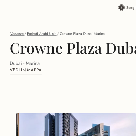
Vai al contenuto principale
Scegl
Vacanze
/
Emirati Arabi Uniti
/
Crowne Plaza Dubai Marina
Crowne Plaza Dub
Dubai - Marina
VEDI IN MAPPA