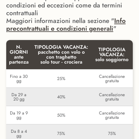
condizioni ed eccezioni come da termini
contrattuali
Maggiori informazioni nella sezione "
Info
precontrattuali e condizioni generali
"
N.
TIPOLOGIA VACANZA:
TIPOLOGIA
GIORNI
pacchetto con volo o
VACANZA:
ante
con traghetto
solo soggiorno
partenza
solo tour - crociera
Fino a 30
Cancellazione
25%
gg
gratuita
Da 29 a
Cancellazione
40%
20 gg
gratuita
Da 19 a 9
Cancellazione
50%
gg
gratuita
Da 8 a 4
75%
75%
gg