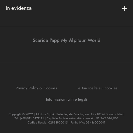
Cataloghi
Metodi di pagamento
In evidenza
Convenzioni
Podcast
Bagaglio
Racconti di viaggio
Lavora con noi
I nostri partners
Parcheggi in aeroporto
Promo e vantaggi
Viaggi Incentive
Viaggi di nozze
Scarica l'app My Alpitour World
FAQ
Parti e riparti
Gift Turisanda
Mappa del sito
Viaggi senza passaporto
Destinazione cambiamento
Ponti e festività
Bagaglio sicuro
I migliori tour
Privacy Policy & Cookies
Le tue scelte sui cookies
Regole per viaggiare
Informazioni utili e legali
Copyright © 2022 | Alpitour S.p.A. Sede Legale: Via Lugaro, 15 - 10126 Torino - Italia |
Tel. (+39)011.0171111 | Capitale Sociale sottoscritto e versato: 91.262.014,00€
Codice fiscale: 02933920015 | Partita IVA: 02486000041