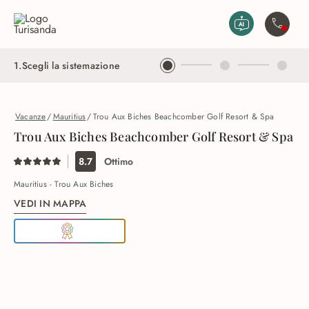
Vai al contenuto principale
Contatta
1
.
Scegli la sistemazione
Vacanze
/
Mauritius
/
Trou Aux Biches Beachcomber Golf Resort & Spa
Trou Aux Biches Beachcomber Golf Resort & Spa
8.7
Ottimo
Mauritius - Trou Aux Biches
VEDI IN MAPPA