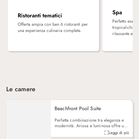
Picnic Basket
Leggi Tutto
Consumazione di bevande analcoliche e acqua minerale dal mini
Spa
Attività sportive quali sci nautico, windsurf e vela, kayak, pedalò
Ristoranti tematici
Perfetto esemp
Offerta ampia con ben 6 ristoranti per
tropical-chic,
una esperienza culinaria completa.
rilassante e so
Le camere
Beachfront Pool Suite
Perfetta combinazione tra eleganza e
modernità. Ariosa e luminosa offre una
vista meravigliosa. Il mix di legno
Leggi di più
chiaro e scuro si armonizza