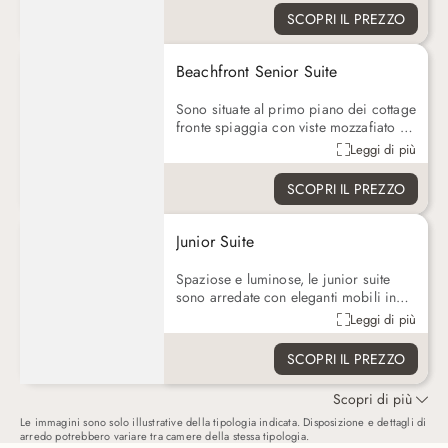
perfettamente con il beige e il verde
SCOPRI IL PREZZO
che completano l'arredamento. La
doccia esterna è circondata da
vegetazione tropicale. La vasca esterna
Beachfront Senior Suite
è circondata da un ponte in legno.
Sono situate al primo piano dei cottage
fronte spiaggia con viste mozzafiato sul
mare, ampia lounge con una scala che
Leggi di più
consente accesso diretto alla piscina
privata e alla spiaggia
SCOPRI IL PREZZO
Junior Suite
Spaziose e luminose, le junior suite
sono arredate con eleganti mobili in
legno che le rendono molto
Leggi di più
accoglienti. Situate tutte al primo piano
accessibili solo con scale, si trovano in
SCOPRI IL PREZZO
un’ala tranquilla del resort con un facile
accesso alla piscina. La grande doccia
Scopri di più
all’interno del bagno e la terrazza sono
ulteriori comfort che caratterizzano la
Le immagini sono solo illustrative della tipologia indicata. Disposizione e dettagli di
arredo potrebbero variare tra camere della stessa tipologia.
sistemazione.