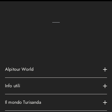
Alpitour World
Il gruppo
Info utili
La storia
Contatti e assistenza
AWARD
Il mondo Turisanda
Assicurazioni
Area riservata