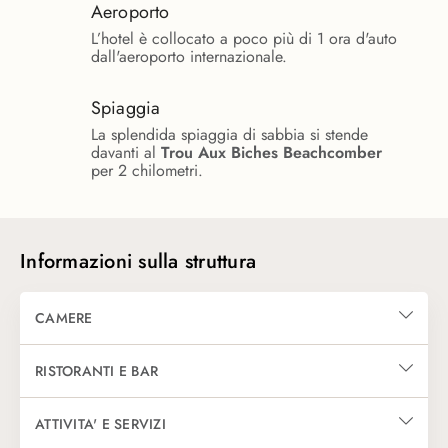
Aeroporto
L’hotel è collocato a poco più di 1 ora d'auto
dall'aeroporto internazionale.
Spiaggia
La splendida spiaggia di sabbia si stende
davanti al
Trou Aux Biches Beachcomber
per 2 chilometri.
Informazioni sulla struttura
CAMERE
Tutte le sistemazioni del
Trou Aux Biches Beachcomber Golf Reso
RISTORANTI E BAR
90 Junior Suite (63 mq):
Arredamento luminoso con colori neutr
Il
Trou Aux Biches Hotel a Mauritius
offre una scelta di ben 6 risto
ATTIVITA' E SERVIZI
110 Tropical Junior Suite (da 70 mq):
Disponibile doccia ester