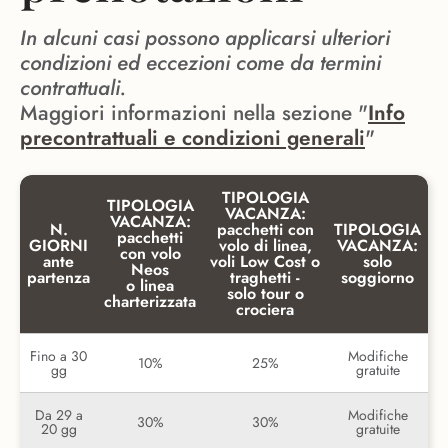
In alcuni casi possono applicarsi ulteriori
condizioni ed eccezioni come da termini
contrattuali.
Maggiori informazioni nella sezione "
Info
precontrattuali e condizioni generali
"
TIPOLOGIA
TIPOLOGIA
VACANZA:
VACANZA:
N.
pacchetti con
TIPOLOGIA
pacchetti
GIORNI
volo di linea,
VACANZA:
con volo
ante
voli Low Cost o
solo
Neos
partenza
traghetti -
soggiorno
o linea
solo tour o
charterizzata
crociera
Fino a 30
Modifiche
10%
25%
gg
gratuite
Da 29 a
Modifiche
30%
30%
20 gg
gratuite