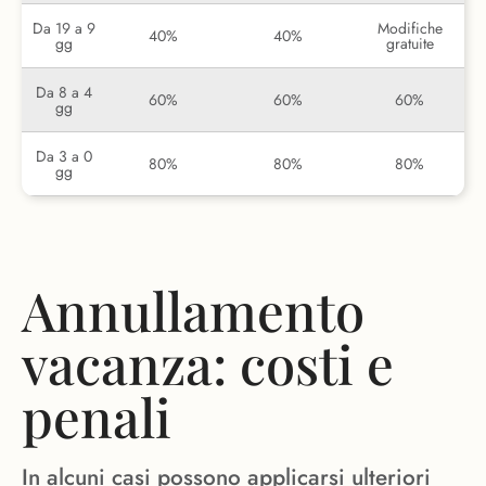
Da 19 a 9
Modifiche
40%
40%
gg
gratuite
Da 8 a 4
60%
60%
60%
gg
Da 3 a 0
80%
80%
80%
gg
Annullamento
vacanza: costi e
penali
In alcuni casi possono applicarsi ulteriori