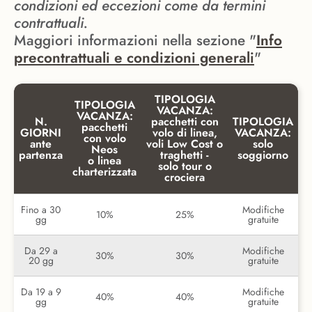
condizioni ed eccezioni come da termini
contrattuali.
Maggiori informazioni nella sezione "
Info
precontrattuali e condizioni generali
"
TIPOLOGIA
TIPOLOGIA
VACANZA:
VACANZA:
N.
pacchetti con
TIPOLOGIA
pacchetti
GIORNI
volo di linea,
VACANZA:
con volo
ante
voli Low Cost o
solo
Neos
partenza
traghetti -
soggiorno
o linea
solo tour o
charterizzata
crociera
Fino a 30
Modifiche
10%
25%
gg
gratuite
Da 29 a
Modifiche
30%
30%
20 gg
gratuite
Da 19 a 9
Modifiche
40%
40%
gg
gratuite