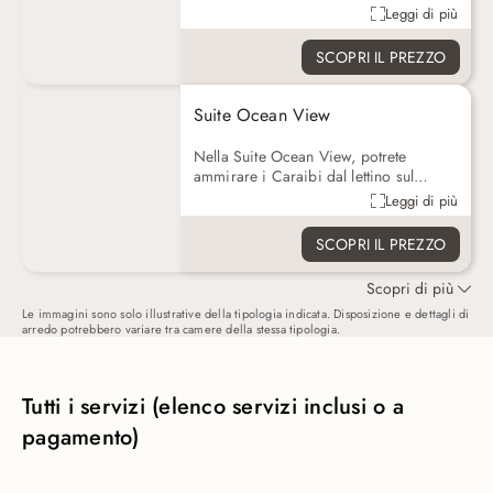
una vacanza indimenticabile a
alla piscina e alla spiaggia dell'hotel.
Leggi di più
Cozumel.
Potrete rilassarti su una sedia a sdraio
del vostro balcone. La camera ha anche
SCOPRI IL PREZZO
un televisore.
Suite Ocean View
Nella Suite Ocean View, potrete
ammirare i Caraibi dal lettino sul
vostro balcone privato. La Suite si trova
Leggi di più
al primo piano, vicino alla spiaggia e
alla piscina. Dispone di un'ampia
SCOPRI IL PREZZO
camera da letto con letto king-size e
cabina armadio, di un soggiorno con
Scopri di più
divano letto, scrivania e televisore e di
un grande bagno con doppio lavabo e
Le immagini sono solo illustrative della tipologia indicata. Disposizione e dettagli di
arredo potrebbero variare tra camere della stessa tipologia.
doccia.
Tutti i servizi (elenco servizi inclusi o a
pagamento)