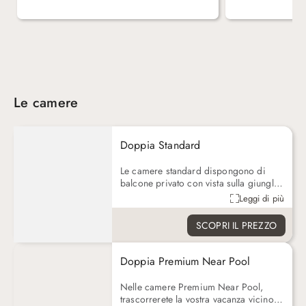
Le camere
Doppia Standard
Le camere standard dispongono di
balcone privato con vista sulla giungla
che circonda l'hotel: una natura pura,
Leggi di più
incontaminata e coperta da una
meravigliosa vegetazione
SCOPRI IL PREZZO
lussureggiante. Potrete rilassarvi nel
vostro lettino e, nel mentre, pensare al
prossimo sport acquatico che volete
Doppia Premium Near Pool
praticare. All'interno della stanza, ogni
particolare è curato nei minimi
Nelle camere Premium Near Pool,
dettagli, per permettervi di trascorrere
trascorrerete la vostra vacanza vicino