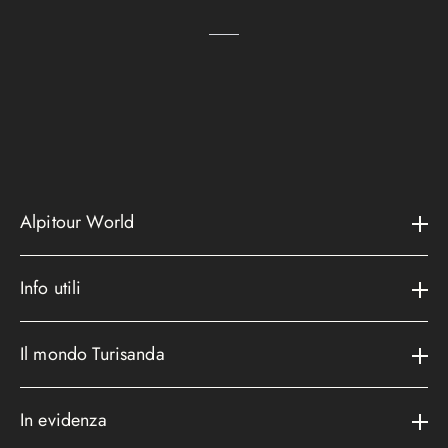
Alpitour World
Il gruppo
Info utili
La storia
Contatti e assistenza
AWARD
Il mondo Turisanda
Assicurazioni
Area riservata
Cataloghi
Metodi di pagamento
In evidenza
Convenzioni
Podcast