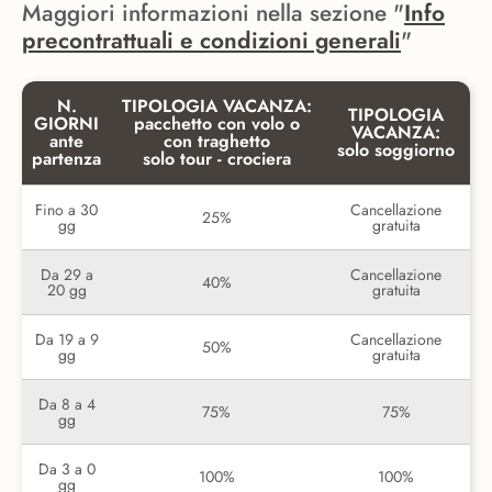
Maggiori informazioni nella sezione "
Info
precontrattuali e condizioni generali
"
N.
TIPOLOGIA VACANZA:
TIPOLOGIA
GIORNI
pacchetto con volo o
VACANZA:
ante
con traghetto
solo soggiorno
partenza
solo tour - crociera
Fino a 30
Cancellazione
25%
gg
gratuita
Da 29 a
Cancellazione
40%
20 gg
gratuita
Da 19 a 9
Cancellazione
50%
gg
gratuita
Da 8 a 4
75%
75%
gg
Da 3 a 0
100%
100%
gg