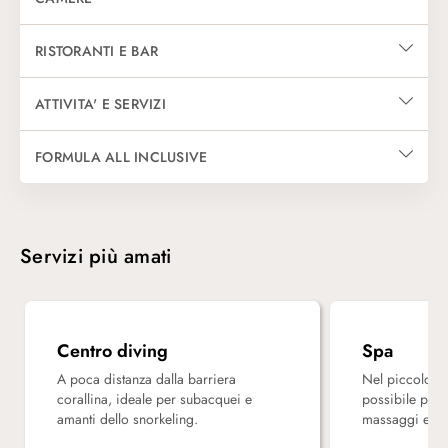
Dispone di 293 camere distribuite in bungalow a due piani, circondati 
RISTORANTI E BAR
La scelta gastronomica viene offerta da un ristorante principale a bu
ATTIVITA' E SERVIZI
Leggi Tutto
A disposizione degli ospiti ci sono: due piscine, piscina per bambin
FORMULA ALL INCLUSIVE
La formula all-inclusive prevede:
• Colazione, pranzo e cena con servizio a buffet
Servizi più amati
• Una cena à la carte per persona per soggiorno
• snack durante la giornata
• Alcolici locali
Centro diving
Spa
A poca distanza dalla barriera
Nel piccolo c
• Sport non motorizzati
corallina, ideale per subacquei e
possibile prov
amanti dello snorkeling.
massaggi e tra