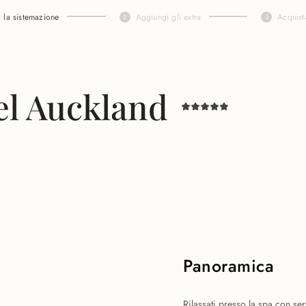
i la sistemazione
Aggiungi gli extra
Acquist
el Auckland
Panoramica
Rilassati presso la spa con ser