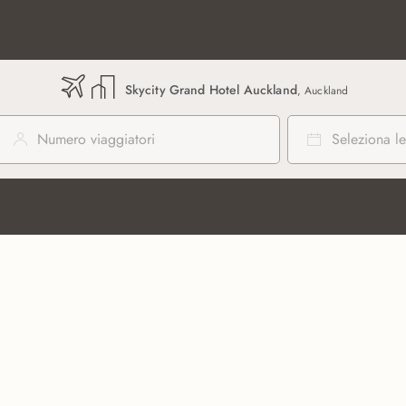
Skycity Grand Hotel Auckland
, Auckland
Numero viaggiatori
Seleziona le