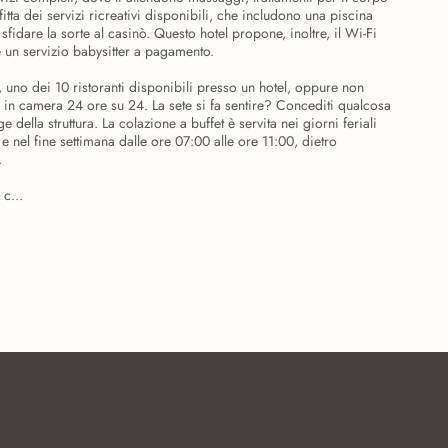
fitta dei servizi ricreativi disponibili, che includono una piscina
fidare la sorte al casinò. Questo hotel propone, inoltre, il Wi-Fi
e un servizio babysitter a pagamento.
o dei 10 ristoranti disponibili presso un hotel, oppure non
io in camera 24 ore su 24. La sete si fa sentire? Concediti qualcosa
 della struttura. La colazione a buffet è servita nei giorni feriali
e nel fine settimana dalle ore 07:00 alle ore 11:00, dietro
.
 c...