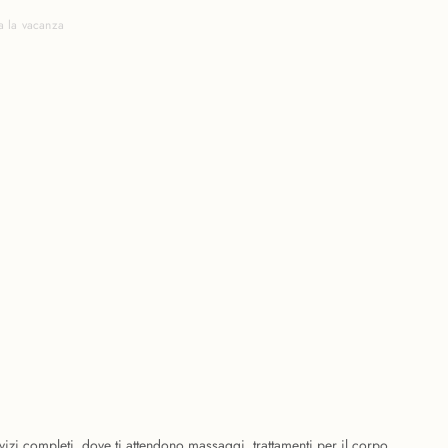
a la vacanza
vizi completi, dove ti attendono massaggi, trattamenti per il corpo