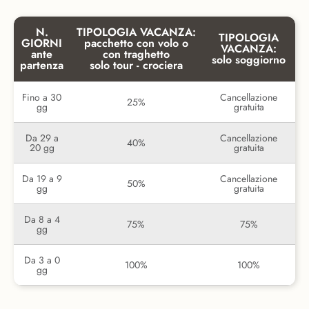
N.
TIPOLOGIA VACANZA:
TIPOLOGIA
GIORNI
pacchetto con volo o
VACANZA:
ante
con traghetto
solo soggiorno
partenza
solo tour - crociera
Fino a 30
Cancellazione
25%
gg
gratuita
Da 29 a
Cancellazione
40%
20 gg
gratuita
Da 19 a 9
Cancellazione
50%
gg
gratuita
Da 8 a 4
75%
75%
gg
Da 3 a 0
100%
100%
gg