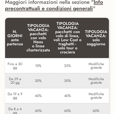
Maggiori informazioni nella sezione "
Info
precontrattuali e condizioni generali
"
TIPOLOGIA
TIPOLOGIA
VACANZA:
VACANZA:
N.
pacchetti con
TIPOLOGIA
pacchetti
GIORNI
volo di linea,
VACANZA:
con volo
ante
voli Low Cost o
solo
Neos
partenza
traghetti -
soggiorno
o linea
solo tour o
charterizzata
crociera
Fino a 30
Modifiche
10%
25%
gg
gratuite
Da 29 a
Modifiche
30%
30%
20 gg
gratuite
Da 19 a 9
Modifiche
40%
40%
gg
gratuite
Da 8 a 4
60%
60%
60%
gg