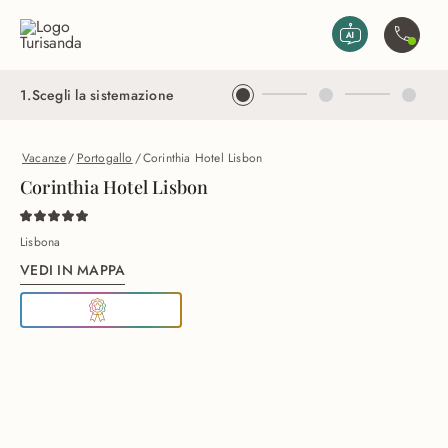
Vai al contenuto principale
Contatta
1
.
Scegli la sistemazione
Vacanze
/
Portogallo
/
Corinthia Hotel Lisbon
Corinthia Hotel Lisbon
Lisbona
VEDI IN MAPPA