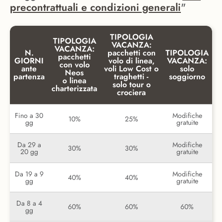
precontrattuali e condizioni generali
"
TIPOLOGIA
TIPOLOGIA
VACANZA:
VACANZA:
N.
pacchetti con
TIPOLOGIA
pacchetti
GIORNI
volo di linea,
VACANZA:
con volo
ante
voli Low Cost o
solo
Neos
partenza
traghetti -
soggiorno
o linea
solo tour o
charterizzata
crociera
Fino a 30
Modifiche
10%
25%
gg
gratuite
Da 29 a
Modifiche
30%
30%
20 gg
gratuite
Da 19 a 9
Modifiche
40%
40%
gg
gratuite
Da 8 a 4
60%
60%
60%
gg