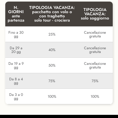
N.
TIPOLOGIA VACANZA:
TIPOLOGIA
GIORNI
pacchetto con volo o
VACANZA:
ante
con traghetto
solo soggiorno
partenza
solo tour - crociera
Fino a 30
Cancellazione
25%
gg
gratuita
Da 29 a
Cancellazione
40%
20 gg
gratuita
Da 19 a 9
Cancellazione
50%
gg
gratuita
Da 8 a 4
75%
75%
gg
Da 3 a 0
100%
100%
gg