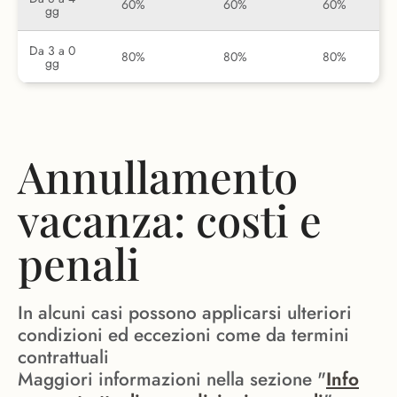
60%
60%
60%
gg
Da 3 a 0
80%
80%
80%
gg
Annullamento
vacanza: costi e
penali
In alcuni casi possono applicarsi ulteriori
condizioni ed eccezioni come da termini
contrattuali
Maggiori informazioni nella sezione "
Info