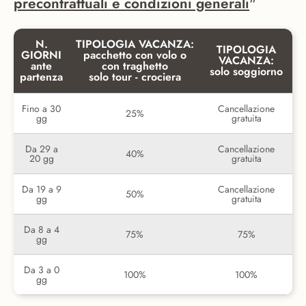
precontrattuali e condizioni generali
"
N.
TIPOLOGIA VACANZA:
TIPOLOGIA
GIORNI
pacchetto con volo o
VACANZA:
ante
con traghetto
solo soggiorno
partenza
solo tour - crociera
Fino a 30
Cancellazione
25%
gg
gratuita
Da 29 a
Cancellazione
40%
20 gg
gratuita
Da 19 a 9
Cancellazione
50%
gg
gratuita
Da 8 a 4
75%
75%
gg
Da 3 a 0
100%
100%
gg