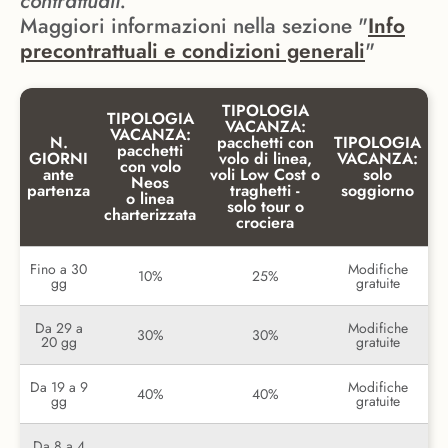
contrattuali.
Maggiori informazioni nella sezione "
Info
precontrattuali e condizioni generali
"
TIPOLOGIA
TIPOLOGIA
VACANZA:
VACANZA:
N.
pacchetti con
TIPOLOGIA
pacchetti
GIORNI
volo di linea,
VACANZA:
con volo
ante
voli Low Cost o
solo
Neos
partenza
traghetti -
soggiorno
o linea
solo tour o
charterizzata
crociera
Fino a 30
Modifiche
10%
25%
gg
gratuite
Da 29 a
Modifiche
30%
30%
20 gg
gratuite
Da 19 a 9
Modifiche
40%
40%
gg
gratuite
Da 8 a 4