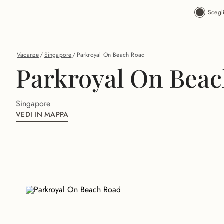
Vai al contenuto principale
Scegl
Vacanze
/
Singapore
/
Parkroyal On Beach Road
Parkroyal On Bea
Singapore
VEDI IN MAPPA