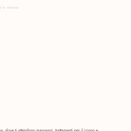
a la vacanza
pa, dove ti attendono massaggi, trattamenti per il corpo e