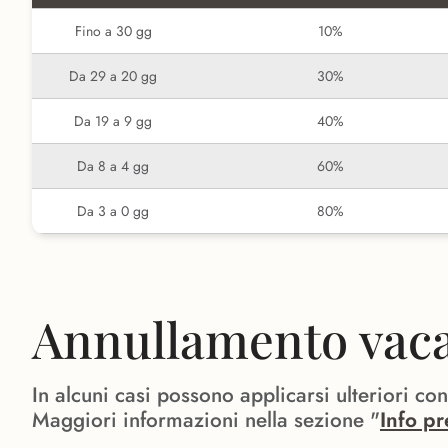
Fino a 30 gg
10%
Da 29 a 20 gg
30%
Da 19 a 9 gg
40%
Da 8 a 4 gg
60%
Da 3 a 0 gg
80%
Annullamento vacan
In alcuni casi possono applicarsi ulteriori co
Maggiori informazioni nella sezione "
Info pr