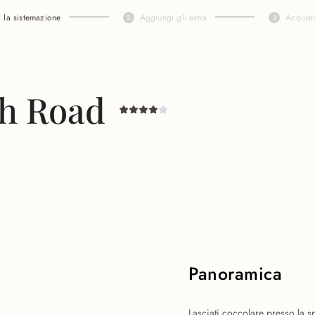
i la sistemazione
Aggiungi gli extra
Acquist
ch Road
Panoramica
Lasciati coccolare presso la s