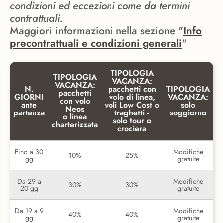
condizioni ed eccezioni come da termini
contrattuali.
Maggiori informazioni nella sezione "
Info
precontrattuali e condizioni generali
"
TIPOLOGIA
TIPOLOGIA
VACANZA:
VACANZA:
N.
pacchetti con
TIPOLOGIA
pacchetti
GIORNI
volo di linea,
VACANZA:
con volo
ante
voli Low Cost o
solo
Neos
partenza
traghetti -
soggiorno
o linea
solo tour o
charterizzata
crociera
Fino a 30
Modifiche
10%
25%
gg
gratuite
Da 29 a
Modifiche
30%
30%
20 gg
gratuite
Da 19 a 9
Modifiche
40%
40%
gg
gratuite