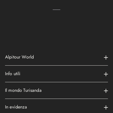
Alpitour World
Il gruppo
Info utili
La storia
Contatti e assistenza
AWARD
Il mondo Turisanda
Assicurazioni
Area riservata
Cataloghi
Metodi di pagamento
In evidenza
Convenzioni
Podcast