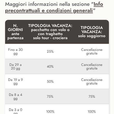
Maggiori informazioni nella sezione "
Info
precontrattuali e condizioni generali
"
N.
TIPOLOGIA VACANZA:
TIPOLOGIA
GIORNI
pacchetto con volo o
VACANZA:
ante
con traghetto
solo soggiorno
partenza
solo tour - crociera
Fino a 30
Cancellazione
25%
gg
gratuita
Da 29 a
Cancellazione
40%
20 gg
gratuita
Da 19 a 9
Cancellazione
50%
gg
gratuita
Da 8 a 4
75%
75%
gg
Da 3 a 0
100%
100%
gg