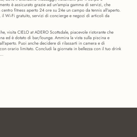
ertimento è assicurato grazie ad un'ampia gamma di servizi, che
n centro fitness aperto 24 ore su 24e un campo da tennis all'aperto.
 il Wi-Fi gratuito, servizi di concierge e negozi di articoli da
iche, visita CIELO at ADERO Scottsdale, piacevole ristorante che
a ed è dotato di bar/lounge. Ammira la vista sulla piscina e
 all'aperto. Puoi anche decidere di rilassarti in camera e di
con orario limitato. Concludi la giornata in bellezza con il tuo drink
...