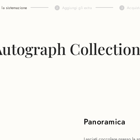
i la sistemazione
Aggiungi gli extra
Acquist
Autograph Collectio
Panoramica
Lasciati coccolare presso la s