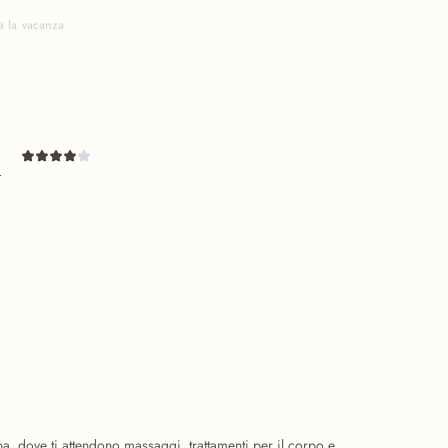
a la vacanza
n
pa, dove ti attendono massaggi, trattamenti per il corpo e