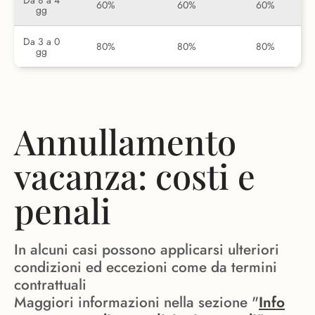
Da 8 a 4
60%
60%
60%
gg
Da 3 a 0
80%
80%
80%
gg
Annullamento
vacanza: costi e
penali
In alcuni casi possono applicarsi ulteriori
condizioni ed eccezioni come da termini
contrattuali
Maggiori informazioni nella sezione "
Info