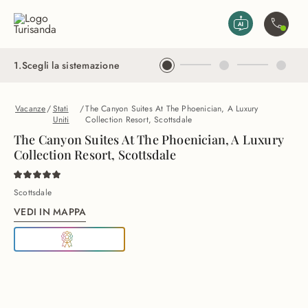
Vai al contenuto principale
Contatta
1
.
Scegli la sistemazione
Vacanze
/
Stati
/
The Canyon Suites At The Phoenician, A Luxury
Uniti
Collection Resort, Scottsdale
The Canyon Suites At The Phoenician, A Luxury
Collection Resort, Scottsdale
Scottsdale
VEDI IN MAPPA