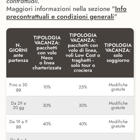
contrattuali.
Maggiori informazioni nella sezione "
Info
precontrattuali e condizioni generali
"
TIPOLOGIA
TIPOLOGIA
VACANZA:
VACANZA:
N.
pacchetti con
TIPOLOGIA
pacchetti
GIORNI
volo di linea,
VACANZA:
con volo
ante
voli Low Cost o
solo
Neos
partenza
traghetti -
soggiorno
o linea
solo tour o
charterizzata
crociera
Fino a 30
Modifiche
10%
25%
gg
gratuite
Da 29 a
Modifiche
30%
30%
20 gg
gratuite
Da 19 a 9
Modifiche
40%
40%
gg
gratuite