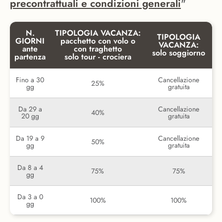
precontrattuali e condizioni generali
"
N.
TIPOLOGIA VACANZA:
TIPOLOGIA
GIORNI
pacchetto con volo o
VACANZA:
ante
con traghetto
solo soggiorno
partenza
solo tour - crociera
Fino a 30
Cancellazione
25%
gg
gratuita
Da 29 a
Cancellazione
40%
20 gg
gratuita
Da 19 a 9
Cancellazione
50%
gg
gratuita
Da 8 a 4
75%
75%
gg
Da 3 a 0
100%
100%
gg