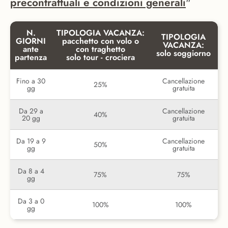
precontrattuali e condizioni generali
"
N.
TIPOLOGIA VACANZA:
TIPOLOGIA
GIORNI
pacchetto con volo o
VACANZA:
ante
con traghetto
solo soggiorno
partenza
solo tour - crociera
Fino a 30
Cancellazione
25%
gg
gratuita
Da 29 a
Cancellazione
40%
20 gg
gratuita
Da 19 a 9
Cancellazione
50%
gg
gratuita
Da 8 a 4
75%
75%
gg
Da 3 a 0
100%
100%
gg