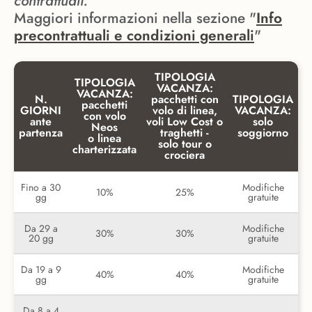
contrattuali.
Maggiori informazioni nella sezione "
Info
precontrattuali e condizioni generali
"
TIPOLOGIA
TIPOLOGIA
VACANZA:
VACANZA:
N.
pacchetti con
TIPOLOGIA
pacchetti
GIORNI
volo di linea,
VACANZA:
con volo
ante
voli Low Cost o
solo
Neos
partenza
traghetti -
soggiorno
o linea
solo tour o
charterizzata
crociera
Fino a 30
Modifiche
10%
25%
gg
gratuite
Da 29 a
Modifiche
30%
30%
20 gg
gratuite
Da 19 a 9
Modifiche
40%
40%
gg
gratuite
Da 8 a 4