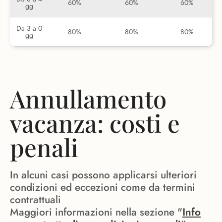
60%
60%
60%
gg
Da 3 a 0
80%
80%
80%
gg
Annullamento
vacanza: costi e
penali
In alcuni casi possono applicarsi ulteriori
condizioni ed eccezioni come da termini
contrattuali
Maggiori informazioni nella sezione "
Info