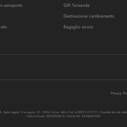
in aeroporto
Gift Turisanda
Destinazione cambiamento
sito
Bagaglio sicuro
Privacy P
. Sede Legale: Via Lugaro, 15 - 10126 Torino - Italia | Tel. (+39)011.0171111 | Capitale Sociale sott
Codice fiscale: 02933920015 | Partita IVA: 02486000041