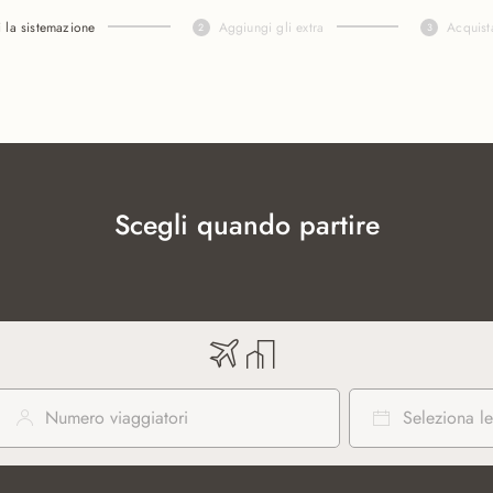
i la sistemazione
Aggiungi gli extra
Acquist
Scegli quando partire
Numero viaggiatori
Seleziona le