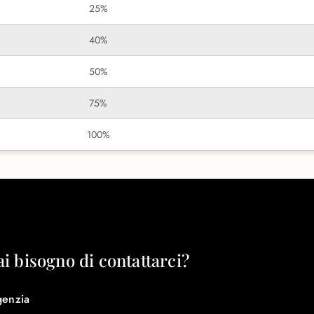
25%
40%
50%
75%
100%
ai bisogno di contattarci?
genzia