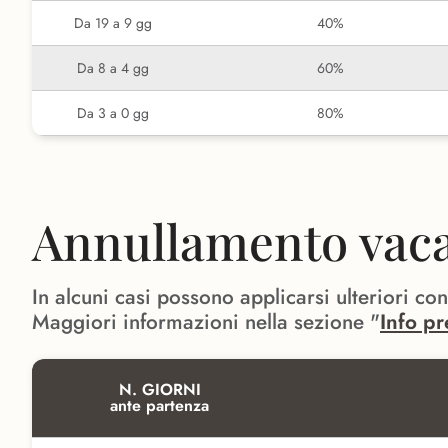
Da 19 a 9 gg
40%
Da 8 a 4 gg
60%
Da 3 a 0 gg
80%
Annullamento vacan
In alcuni casi possono applicarsi ulteriori co
Maggiori informazioni nella sezione "
Info pr
N. GIORNI
ante partenza