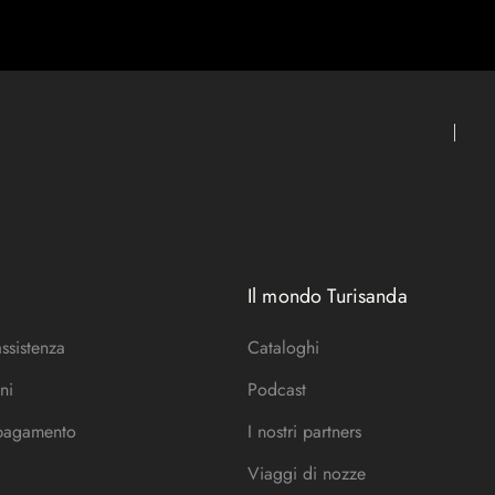
Il mondo Turisanda
assistenza
Cataloghi
ni
Podcast
 pagamento
I nostri partners
Viaggi di nozze