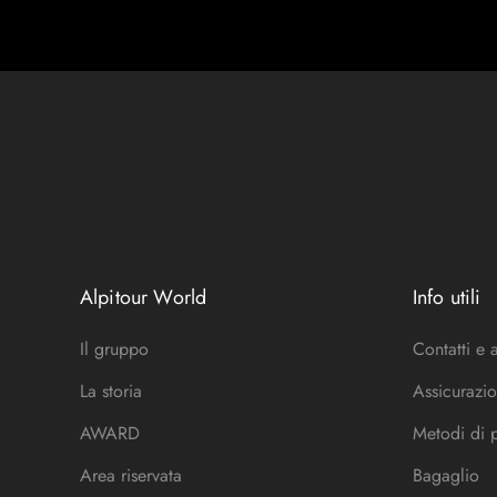
Alpitour World
Info utili
Il gruppo
Contatti e 
La storia
Assicurazio
AWARD
Metodi di
Area riservata
Bagaglio