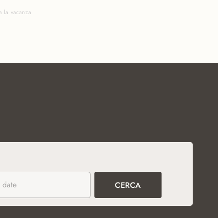
a la vacanza
 date
CERCA