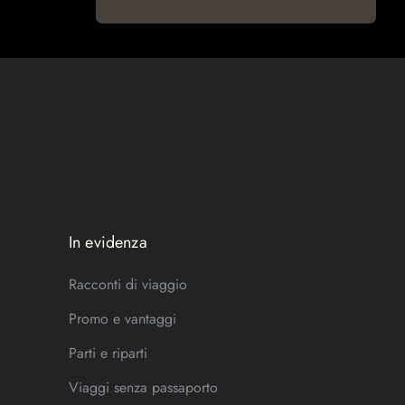
In evidenza
Racconti di viaggio
Promo e vantaggi
Parti e riparti
Viaggi senza passaporto