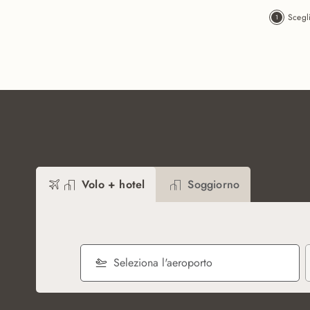
Vai al contenuto principale
Scegl
Volo + hotel
Soggiorno
Seleziona l'aeroporto