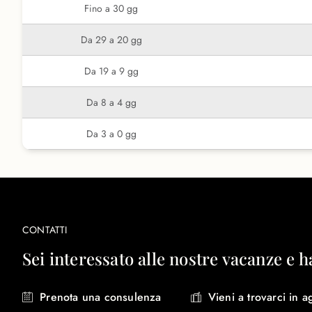
Fino a 30 gg
Da 29 a 20 gg
Da 19 a 9 gg
Da 8 a 4 gg
Da 3 a 0 gg
CONTATTI
Sei interessato alle nostre vacanze e h
Prenota una consulenza
Vieni a trovarci in a