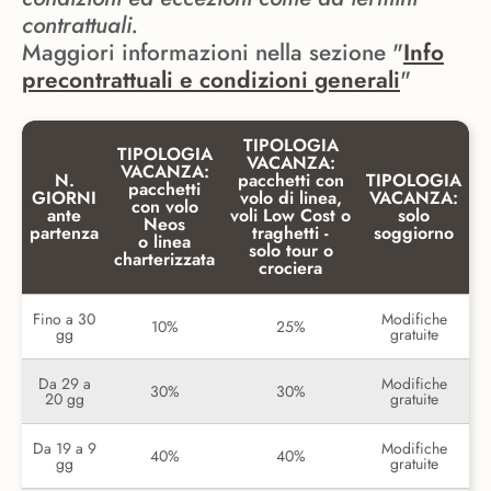
contrattuali.
Maggiori informazioni nella sezione "
Info
precontrattuali e condizioni generali
"
TIPOLOGIA
TIPOLOGIA
VACANZA:
VACANZA:
N.
pacchetti con
TIPOLOGIA
pacchetti
GIORNI
volo di linea,
VACANZA:
con volo
ante
voli Low Cost o
solo
Neos
partenza
traghetti -
soggiorno
o linea
solo tour o
charterizzata
crociera
Fino a 30
Modifiche
10%
25%
gg
gratuite
Da 29 a
Modifiche
30%
30%
20 gg
gratuite
Da 19 a 9
Modifiche
40%
40%
gg
gratuite