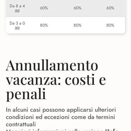
Da 8 a 4
60%
60%
60%
gg
Da 3 a 0
80%
80%
80%
gg
Annullamento
vacanza: costi e
penali
In alcuni casi possono applicarsi ulteriori
condizioni ed eccezioni come da termini
contrattuali