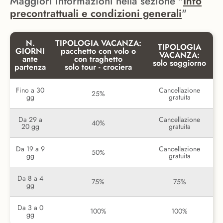
Maggiori informazioni nella sezione "
Info
precontrattuali e condizioni generali
"
N.
TIPOLOGIA VACANZA:
TIPOLOGIA
GIORNI
pacchetto con volo o
VACANZA:
ante
con traghetto
solo soggiorno
partenza
solo tour - crociera
Fino a 30
Cancellazione
25%
gg
gratuita
Da 29 a
Cancellazione
40%
20 gg
gratuita
Da 19 a 9
Cancellazione
50%
gg
gratuita
Da 8 a 4
75%
75%
gg
Da 3 a 0
100%
100%
gg