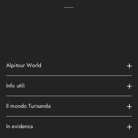
Alpitour World
Il gruppo
Info utili
La storia
Contatti e assistenza
AWARD
Il mondo Turisanda
Assicurazioni
Area riservata
Cataloghi
Metodi di pagamento
In evidenza
Convenzioni
Podcast
Bagaglio