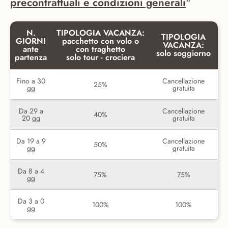
precontrattuali e condizioni generali
"
N.
TIPOLOGIA VACANZA:
TIPOLOGIA
GIORNI
pacchetto con volo o
VACANZA:
ante
con traghetto
solo soggiorno
partenza
solo tour - crociera
Fino a 30
Cancellazione
25%
gg
gratuita
Da 29 a
Cancellazione
40%
20 gg
gratuita
Da 19 a 9
Cancellazione
50%
gg
gratuita
Da 8 a 4
75%
75%
gg
Da 3 a 0
100%
100%
gg