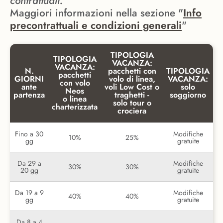
contrattuali.
Maggiori informazioni nella sezione "
Info
precontrattuali e condizioni generali
"
TIPOLOGIA
TIPOLOGIA
VACANZA:
VACANZA:
N.
pacchetti con
TIPOLOGIA
pacchetti
GIORNI
volo di linea,
VACANZA:
con volo
ante
voli Low Cost o
solo
Neos
partenza
traghetti -
soggiorno
o linea
solo tour o
charterizzata
crociera
Fino a 30
Modifiche
10%
25%
gg
gratuite
Da 29 a
Modifiche
30%
30%
20 gg
gratuite
Da 19 a 9
Modifiche
40%
40%
gg
gratuite
Da 8 a 4