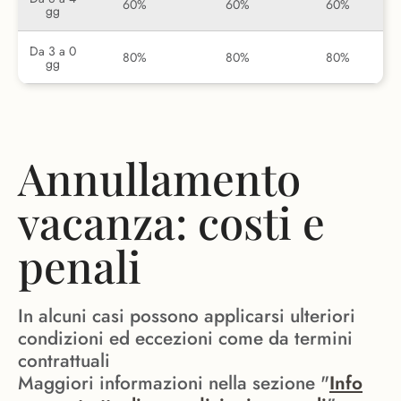
60%
60%
60%
gg
Da 3 a 0
80%
80%
80%
gg
Annullamento
vacanza: costi e
penali
In alcuni casi possono applicarsi ulteriori
condizioni ed eccezioni come da termini
contrattuali
Maggiori informazioni nella sezione "
Info