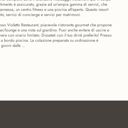
ivertimento è assicurato, grazie ad un'ampia gamma di servizi, che
annessa, un centro fitness e una piscina all'aperto. Questo resort
uito, servizi di concierge e servizi per matrimoni.
resso Violetto Restaurant, piacevole ristorante gourmet che propone
r/lounge e una vista sul giardino. Puoi anche evitare di uscire e
mera con orario limitato. Dissetati con il tuo drink preferito! Presso
ar a bordo piscina. La colazione preparata su ordinazione è
giorni dalle ...