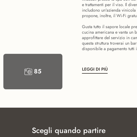
e trattamenti per il viso. Il d
includono un'azienda vinicola 
propone, inoltre, il Wi-Fi grat
Gusta tutto il sapore locale p
cucina americana e vanta un ba
approfittare del servizio in ca
questa struttura troverai un b
disponibile a pagamento tutti i 
LEGGI DI PIÙ
85
Scegli quando partire