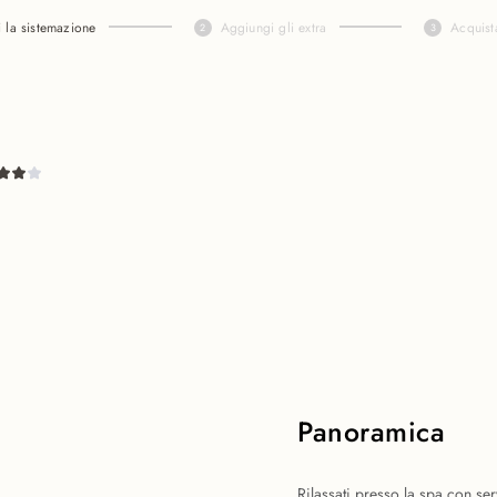
i la sistemazione
Aggiungi gli extra
Acquist
Panoramica
Rilassati presso la spa con ser