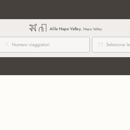
Alila Napa Valley
, Napa Valley
Numero viaggiatori
Seleziona le