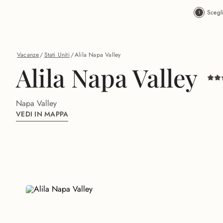
Vai al contenuto principale
Scegl
Vacanze
/
Stati Uniti
/
Alila Napa Valley
Alila Napa Valley
Napa Valley
VEDI IN MAPPA