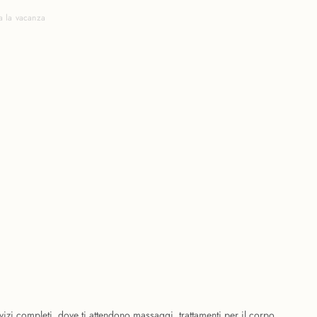
a la vacanza
vizi completi, dove ti attendono massaggi, trattamenti per il corpo