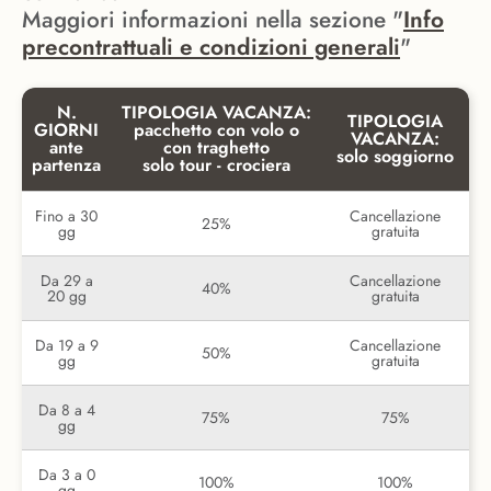
Maggiori informazioni nella sezione "
Info
precontrattuali e condizioni generali
"
N.
TIPOLOGIA VACANZA:
TIPOLOGIA
GIORNI
pacchetto con volo o
VACANZA:
ante
con traghetto
solo soggiorno
partenza
solo tour - crociera
Fino a 30
Cancellazione
25%
gg
gratuita
Da 29 a
Cancellazione
40%
20 gg
gratuita
Da 19 a 9
Cancellazione
50%
gg
gratuita
Da 8 a 4
75%
75%
gg
Da 3 a 0
100%
100%
gg