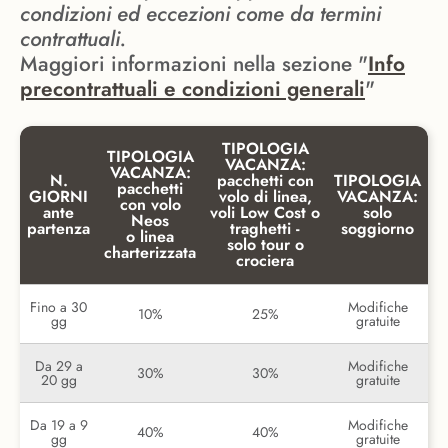
condizioni ed eccezioni come da termini
contrattuali.
Maggiori informazioni nella sezione "
Info
precontrattuali e condizioni generali
"
TIPOLOGIA
TIPOLOGIA
VACANZA:
VACANZA:
N.
pacchetti con
TIPOLOGIA
pacchetti
GIORNI
volo di linea,
VACANZA:
con volo
ante
voli Low Cost o
solo
Neos
partenza
traghetti -
soggiorno
o linea
solo tour o
charterizzata
crociera
Fino a 30
Modifiche
10%
25%
gg
gratuite
Da 29 a
Modifiche
30%
30%
20 gg
gratuite
Da 19 a 9
Modifiche
40%
40%
gg
gratuite